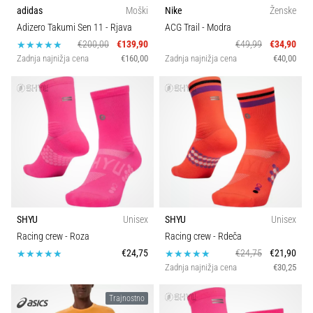
adidas
Moški
Nike
Ženske
Adizero Takumi Sen 11
- Rjava
ACG Trail
- Modra
€200,00
€139,90
€49,99
€34,90
Zadnja najnižja cena
€160,00
Zadnja najnižja cena
€40,00
SHYU
Unisex
SHYU
Unisex
Racing crew
- Roza
Racing crew
- Rdeča
€24,75
€24,75
€21,90
Zadnja najnižja cena
€30,25
Trajnostno