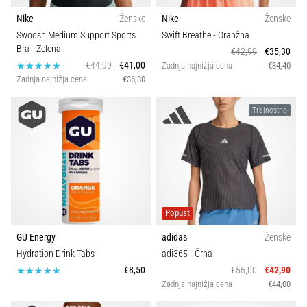
Prikaži
Nike
Ženske
Nike
Ženske
vse
Vrsta čevljev
Swoosh Medium Support Sports
Swift Breathe
- Oranžna
članke
Bra
- Zelena
€42,99
€35,30
€44,99
€41,00
Zadnja najnižja cena
€34,40
Uporaba
Zadnja najnižja cena
€36,30
Trajnostno
Teža (g)
Popust
GU Energy
adidas
Ženske
Hydration Drink Tabs
adi365
- Črna
€8,50
€55,00
€42,90
Zadnja najnižja cena
€44,00