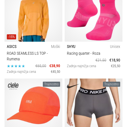
-15%
ASICS
Moški
SHYU
Unisex
ROAD SEAMLESS LS TOP
-
Racing quarter
- Roza
Rumena
€21,50
€18,90
€65,00
€38,90
Zadnja najnižja cena
€25,50
Zadnja najnižja cena
€45,50
Trajnostno
Trajnostno