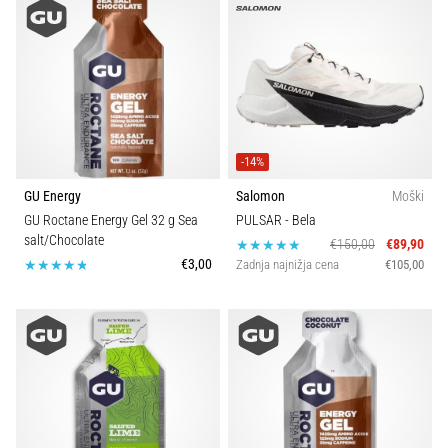
-14%
GU Energy
Salomon
Moški
GU Roctane Energy Gel 32 g Sea
PULSAR
- Bela
salt/Chocolate
€150,00
€89,90
€3,00
Zadnja najnižja cena
€105,00