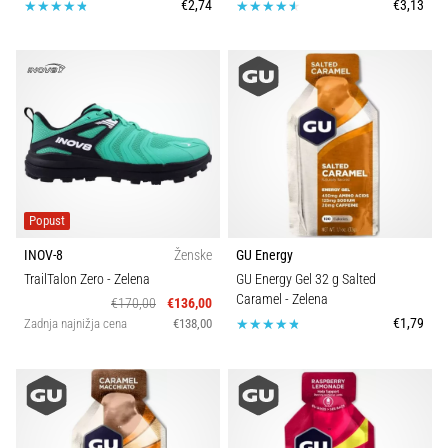
€2,74
€3,13
Popust
INOV-8
Ženske
GU Energy
TrailTalon Zero
- Zelena
GU Energy Gel 32 g Salted
Caramel
- Zelena
€170,00
€136,00
€1,79
Zadnja najnižja cena
€138,00