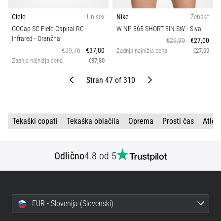
Ciele
Unisex
Nike
Ženske
GOCap SC Field Capital RC -
W NP 365 SHORT 3IN SW
- Siva
Infrared
- Oranžna
€29,99
€27,00
€39,76
€37,80
Zadnja najnižja cena
€27,00
Zadnja najnižja cena
€37,80
Nazaj
Naprej
Stran 47 of 310
Tekaški copati
Tekaška oblačila
Oprema
Prosti čas
Atlet
Odlično
4.8 od 5
EUR - Slovenija (Slovenski)