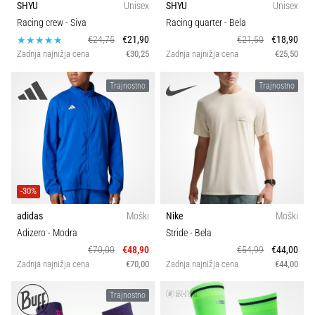
smeri
SHYU
Unisex
SHYU
Unisex
Kolekcija
testira
Racing crew
- Siva
Racing quarter
- Bela
hitrost,
€24,75
€21,90
€21,50
€18,90
agilnost
Udobje in amortizacija
Zadnja najnižja cena
€30,25
Zadnja najnižja cena
€25,50
in
eksplozivnost
Trajnostno
Trajnostno
Disciplina
pri
menjavi
smeri.
Razdalja
Kako…
Padec (mm)
6. 8. 2026
-30%
•
7 min. branja
adidas
Moški
Nike
Moški
Kroj
Adizero
- Modra
Stride
- Bela
Tekaško
€70,00
€48,90
€54,99
€44,00
koleno:
Značilnosti
Zadnja najnižja cena
€70,00
Zadnja najnižja cena
€44,00
Vzroki,
zdravljenje
Trajnostno
Model
in