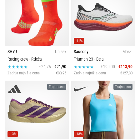
-11%
SHYU
Unisex
Saucony
Moški
Racing crew
- Rdeča
Triumph 23
- Bela
€24,75
€21,90
€190,00
€113,90
Zadnja najnižja cena
€30,25
Zadnja najnižja cena
€127,30
Trajnostno
Trajnostno
-13%
-13%