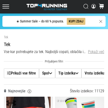
en
Filtr
sam
Iskanje
košaric
Top4Running.si
stavek:
Boli,
Iskanje
☀️ Summer Sale – do 60 % popusta.
KUPI ZDAJ
a
Spol
se
Prikaži izdelke
splača!
Tek
Tip izdelka
Kakšne
Tek
prednosti
prinaša,
Vse kar potrebujete za tek. Najboljši copati, oblačila in dodatki na enem mestu.
Pokaži več
Vrsta izdelka
katere
vrste
intervalov…
Blagovna znamka
Prikaži vse filtre
Spol
Tip izdelka
Vrsta izdelka
7. 8. 2026
Cena
•
6 min. branja
Najnovejše
Število izdelkov: 11129
Barva
Tek
s