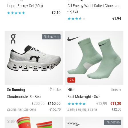
Liquid Energy Gel (60g)
GU Energy Wafel Salted Chocolate
- Rjava
€2,10
€1,94
Ekskluzivno
-7%
On Running
Ženske
Nike
Unisex
Cloudmonster 3
- Bela
Fast Midweight
- Siva
€200,00
€160,00
€13,99
€11,20
Zadnja najnižja cena
€156,70
Zadnja najnižja cena
€12,00
Trajnostno