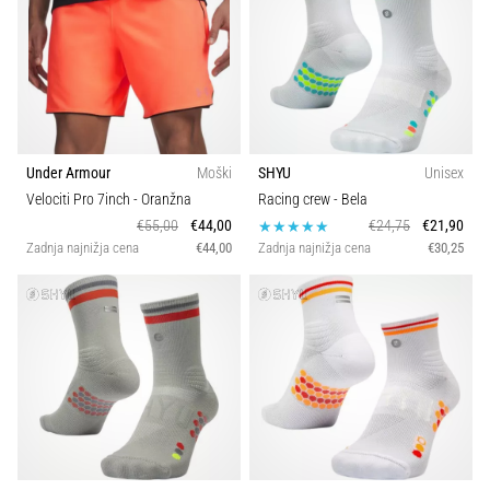
Velikost čevljev
spremembo
smeri
in
Velikost
beep
test:
Teamsales
Kaj
sta
Under Armour
Moški
SHYU
Unisex
in
Ambasador
Velociti Pro 7inch
- Oranžna
Racing crew
- Bela
kako
€55,00
€44,00
€24,75
€21,90
ju
Zadnja najnižja cena
€44,00
Zadnja najnižja cena
€30,25
Tip žoge
izvajamo?
V
Podpora nedrčka
praksi
»shuttle
run«
Carbon
oziroma
tek
s
Klubi
spremembo