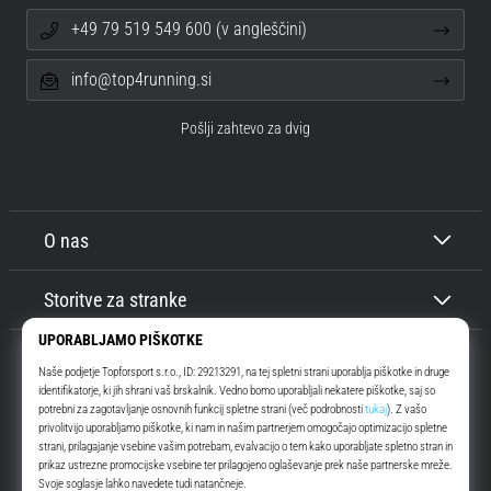
+49 79 519 549 600 (v angleščini)
info@top4running.si
Pošlji zahtevo za dvig
O nas
Storitve za stranke
Top4Running.si
Že več kot 16 let vas motiviramo, da se odpravite ven in tečete. Hitreje. Z
nami. Vsak dan.