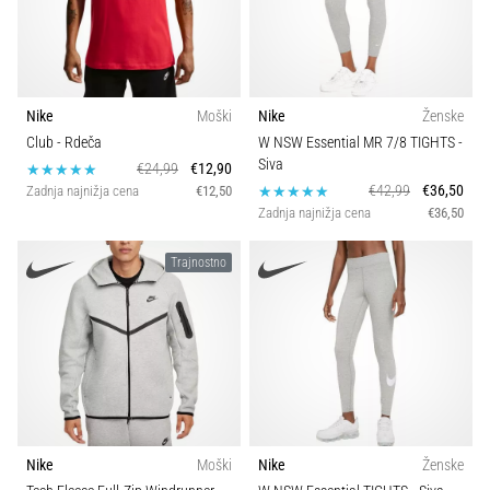
Nike
Moški
Nike
Ženske
Club
- Rdeča
W NSW Essential MR 7/8 TIGHTS
-
Siva
€24,99
€12,90
€42,99
€36,50
Zadnja najnižja cena
€12,50
Zadnja najnižja cena
€36,50
Trajnostno
Nike
Moški
Nike
Ženske