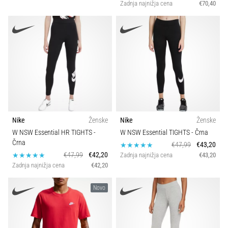
Zadnja najnižja cena
€70,40
Nike
Ženske
Nike
Ženske
W NSW Essential HR TIGHTS
-
W NSW Essential TIGHTS
- Črna
Črna
€47,99
€43,20
€47,99
€42,20
Zadnja najnižja cena
€43,20
Zadnja najnižja cena
€42,20
Novo