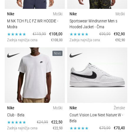
Nike
Moški
Nike
Moški
M NK TCH FLC FZ WR HOODIE
-
Sportswear Windrunner Men s
Modra
Hooded Jacket
- Črna
€119,99
€108,00
€99,99
€92,90
Zadnja najnižja cena
€108,00
Zadnja najnižja cena
€92,90
Novo
Nike
Moški
Nike
Ženske
Club
- Bela
Court Vision Low Next Nature W
-
Bela
€24,99
€22,50
€79,99
€70,40
Zadnja najnižja cena
€22,50