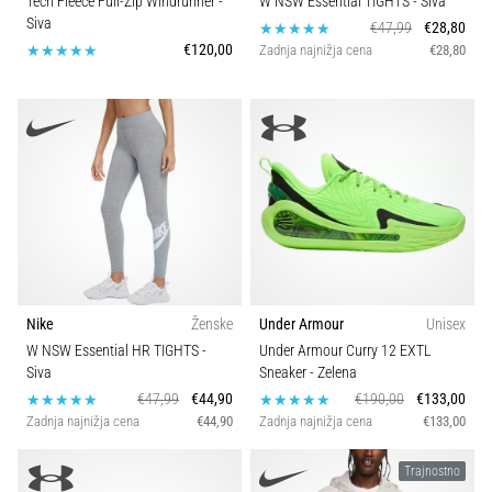
Tech Fleece Full-Zip Windrunner
-
W NSW Essential TIGHTS
- Siva
Siva
€47,99
€28,80
€120,00
Zadnja najnižja cena
€28,80
Nike
Ženske
Under Armour
Unisex
W NSW Essential HR TIGHTS
-
Under Armour Curry 12 EXTL
Siva
Sneaker
- Zelena
€47,99
€44,90
€190,00
€133,00
Zadnja najnižja cena
€44,90
Zadnja najnižja cena
€133,00
Trajnostno