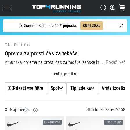
kolenu
Filtr
Iskanje
košaric
bodo
Top4Running.si
vsaj
enkrat
Iskanje
☀️ Summer Sale – do 60 % popusta.
KUPI ZDAJ
v
Spol
življenju
Prikaži izdelke
prizadele
Tek
Prosti čas
Tip izdelka
vsakega
Oprema za prosti čas za tekače
tekača,
bodisi
Vrhunska oprema za prosti čas za moške, ženske in otroke sedaj v akciji. Premium majice, hlače, kratke hlače in druga oblačila.
Pokaži več
Vrsta izdelka
amaterja
bodisi
Blagovna znamka
profesionalca.
Kateri…
Prikaži vse filtre
Spol
Tip izdelka
Vrsta izdelka
Velikost čevljev
5. 8. 2026
Najnovejše
Število izdelkov: 2468
•
Velikost
6 min. branja
Ekskluzivno
Ekskluzivno
Plantar