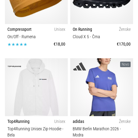
Compressport
Unisex
On Running
Ženske
On/Off
- Rumena
Cloud X 5
- Črna
€18,00
€170,00
Novo
Top4Running
Unisex
adidas
Ženske
Top4Running Unisex Zip-Hoodie
-
BMW Berlin Marathon 2026
-
Bela
Modra