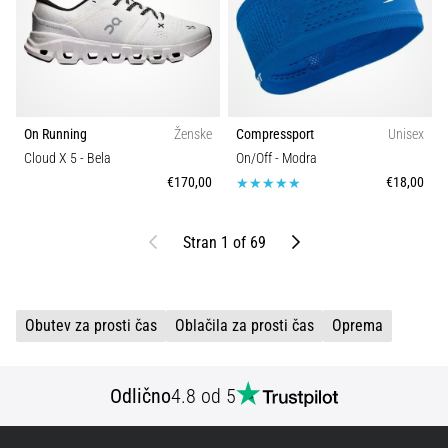
On Running
Ženske
Compressport
Unisex
Cloud X 5
- Bela
On/Off
- Modra
€170,00
€18,00
Nazaj
Naprej
Stran 1 of 69
Obutev za prosti čas
Oblačila za prosti čas
Oprema
Odlično
4.8 od 5