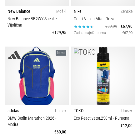
New Balance
Moški
Nike
Ženske
New Balance BB2WY Sneaker
-
Court Vision Alta
- Roza
Vijolična
€89,99
€67,90
€129,95
Zadnja najnižja cena
€67,90
Novo
adidas
Unisex
TOKO
Unisex
BMW Berlin Marathon 2026
-
Eco Reactivator,250ml
- Rumena
Modra
€12,00
€60,00