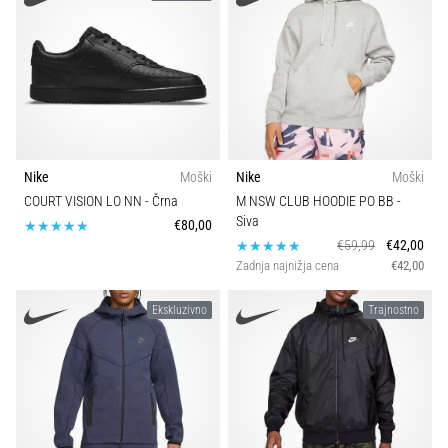
superkompenzacija
izboljša
vzdržljivost.
Je
to
res?
Izvedite,
iz
Nike
Moški
Nike
Moški
česa
COURT VISION LO NN
- Črna
M NSW CLUB HOODIE PO BB
-
sestoji…
Siva
€80,00
€59,99
€42,00
Zadnja najnižja cena
€42,00
Prikaži
vse
Ekskluzivno
Trajnostno
članke