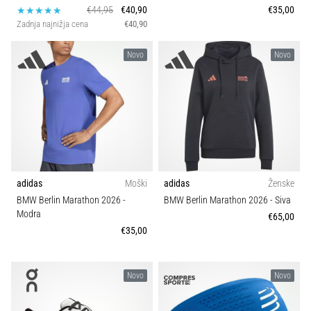
€44,95
€40,90
€35,00
Zadnja najnižja cena
€40,90
Novo
Novo
adidas
Moški
adidas
Ženske
BMW Berlin Marathon 2026
-
BMW Berlin Marathon 2026
- Siva
Modra
€65,00
€35,00
Novo
Novo