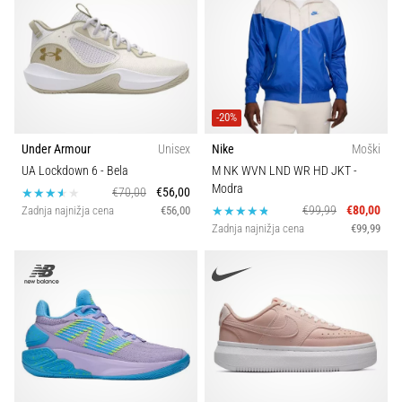
-20%
Under Armour
Unisex
Nike
Moški
UA Lockdown 6
- Bela
M NK WVN LND WR HD JKT
-
Modra
€70,00
€56,00
€99,99
€80,00
Zadnja najnižja cena
€56,00
Zadnja najnižja cena
€99,99