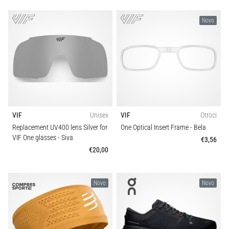
Novo
VIF
Unisex
VIF
Otroci
Replacement UV400 lens Silver for
One Optical Insert Frame
- Bela
VIF One glasses
- Siva
€3,56
€20,00
Novo
Novo