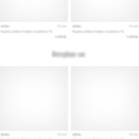
Prikaži
vse
članke