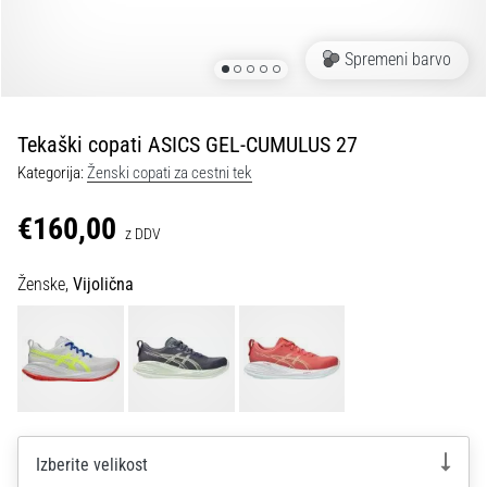
spremembo
smeri
in
Spremeni barvo
beep
test:
Kaj
Tekaški copati ASICS GEL-CUMULUS 27
sta
Kategorija:
Ženski copati za cestni tek
in
kako
€160,00
z DDV
ju
izvajamo?
Ženske,
Vijolična
V
praksi
»shuttle
run«
oziroma
tek
s
Izberite velikost
spremembo