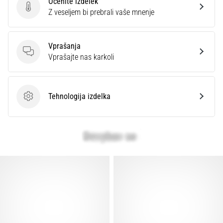
Ocenite izdelek
preventiva
Ocenite izdelek
Z veseljem bi prebrali vaše mnenje
Tekaško
koleno,
znano
Vprašanja
tudi
Vprašanja
Vprašajte nas karkoli
kot
sindrom
iliotibialnega
Tehnologija izdelka
traktusa
Tehnologija izdelka
(ITBS),
je
zelo
pogosta
zdravstvena
težava,
s
katero
se…