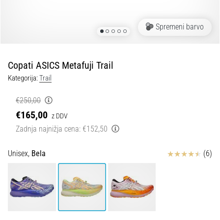
spremembo
smeri
in
Spremeni barvo
beep
test:
Kaj
Copati ASICS Metafuji Trail
sta
Kategorija:
Trail
in
kako
€250,00
ju
€165,00
z DDV
izvajamo?
Zadnja najnižja cena:
€152,50
V
praksi
Ocena izdelka
Unisex,
Bela
(6)
»shuttle
run«
oziroma
tek
s
spremembo