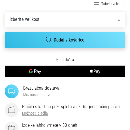
smeri
Tabela velikosti
testira
hitrost,
Izberite velikost
agilnost
in
eksplozivnost
Dodaj v košarico
pri
menjavi
smeri.
Kako…
6. 8. 2026
•
Brezplačna dostava
7 min. branja
Možnosti dostave
Tekaško
koleno:
Plačilo s kartico prek spleta ali z drugimi načini plačila
Vzroki,
Možnosti plačila
zdravljenje
Izdelke lahko vrnete v 30 dneh
in