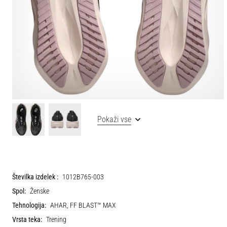
Pokaži vse
Številka izdelek :
1012B765-003
Spol:
Ženske
Tehnologija:
AHAR, FF BLAST™ MAX
Vrsta teka:
Trening