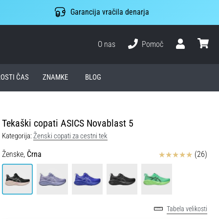
Garancija vračila denarja
O nas
Pomoč
Uporabnik
košari
ROSTI ČAS
ZNAMKE
BLOG
Tekaški copati ASICS Novablast 5
Kategorija:
Ženski copati za cestni tek
Ocena izdelka
Ženske,
Črna
(26)
Tabela velikosti