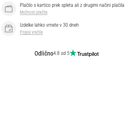
Plačilo s kartico prek spleta ali z drugimi načini plačila
Možnosti plačila
Izdelke lahko vrnete v 30 dneh
Pogoji vračila
Odlično
4.8 od 5