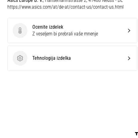
Asics Europe B. V.
, Hansemannstrasse 2, 41468 Neuss - DE
https://www.asics.com/at/de-at/contact-us/contact-us.html
Ocenite izdelek
Ocenite izdelek
Z veseljem bi prebrali vaše mnenje
Tehnologija izdelka
Tehnologija izdelka