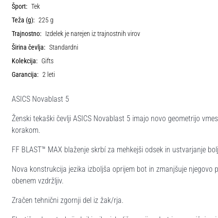
Šport:
Tek
Teža (g):
225 g
Trajnostno:
Izdelek je narejen iz trajnostnih virov
Širina čevlja:
Standardni
Kolekcija:
Gifts
Garancija:
2 leti
ASICS Novablast 5
Ženski tekaški čevlji ASICS Novablast 5 imajo novo geometrijo vmesn
korakom.
FF BLAST™ MAX blaženje skrbí za mehkejši odsek in ustvarjanje bol
Nova konstrukcija jezika izboljša oprijem bot in zmanjšuje njegovo pre
obenem vzdržljiv.
Zračen tehnični zgornji del iz žak/rja.