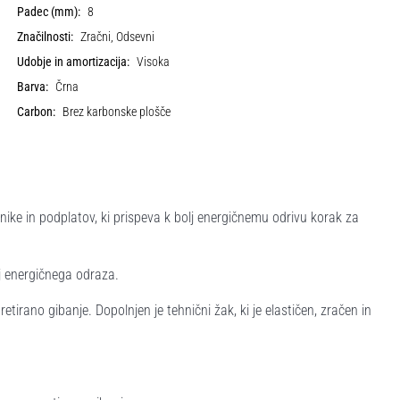
Padec (mm):
8
Značilnosti:
Zračni, Odsevni
Udobje in amortizacija:
Visoka
Barva:
Črna
Carbon:
Brez karbonske plošče
ike in podplatov, ki prispeva k bolj energičnemu odrivu korak za
j energičnega odraza.
tirano gibanje. Dopolnjen je tehnični žak, ki je elastičen, zračen in