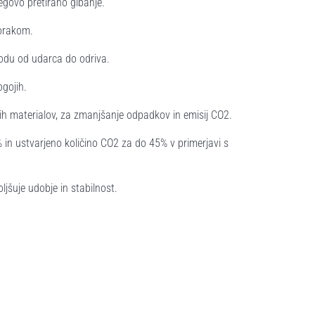
jegovo pretirano gibanje.
korakom.
odu od udarca do odriva.
ogojih.
nih materialov, za zmanjšanje odpadkov in emisij CO2.
 in ustvarjeno količino CO2 za do 45% v primerjavi s
jšuje udobje in stabilnost.