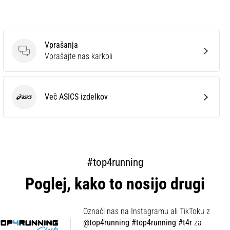
Vprašanja
Vprašanja
Vprašajte nas karkoli
Več ASICS izdelkov
ASICS
#top4running
Poglej, kako to nosijo drugi
Označi nas na Instagramu ali TikToku z
@top4running #top4running #t4r
za