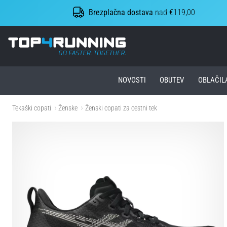
Brezplačna dostava
nad €119,00
Top4Running.si
NOVOSTI
OBUTEV
OBLAČIL
Tekaški copati
Ženske
Ženski copati za cestni tek