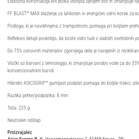
Elastična konstrukcija kril jezika izboljša oprijem bot in zmanjšuje n
FF BLAST™ MAX blaženje za lahkoten in energičen odriv korak za 
Podloga, ki je navdihnjena z trampolinom, pomaga pri boljšem preh
Refleksni detajli poskrbijo, da boste vidni tudi v slabših svetlobnih p
Do 75% osnovnih materialov zgornjega dela je narejenih iz reciklira
Vložki so barvani z tehnologijo, ki zmanjšuje porabo vode za do 33%
konvencionalnimi barvili.
Hibridni ASICSGRIP™ gumijast podplat pomaga do boljše trakci, izbol
Razlika petke/podplatka: 8 mm
Teža: 225 g
Neutralen odšlap
Proizvajalec