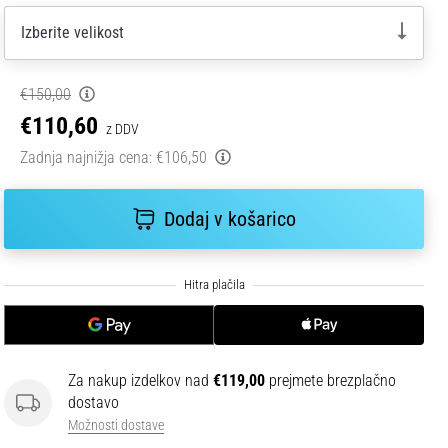
Izberite velikost
€150,00
€110,60
z DDV
Zadnja najnižja cena:
€106,50
Dodaj v košarico
Za nakup izdelkov nad
€119,00
prejmete brezplačno
dostavo
Možnosti dostave