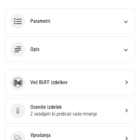
smeri
testira
hitrost,
Parametri
agilnost
in
eksplozivnost
pri
Opis
menjavi
smeri.
Kako…
6. 8. 2026
Več BUFF izdelkov
BUFF
•
7 min. branja
Tekaško
Ocenite izdelek
koleno:
Ocenite izdelek
Z veseljem bi prebrali vaše mnenje
Vzroki,
zdravljenje
in
Vprašanja