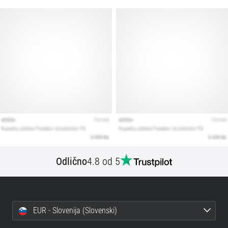
Prikaži
vse
članke
Odlično
4.8 od 5
EUR - Slovenija (Slovenski)