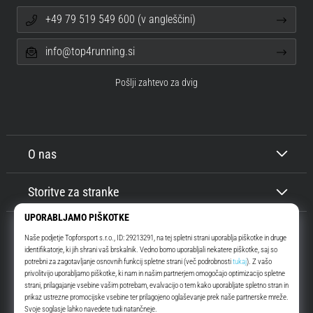
+49 79 519 549 600 (v angleščini)
info@top4running.si
Pošlji zahtevo za dvig
O nas
Storitve za stranke
Top4Running.si
Že več kot 16 let vas motiviramo, da se odpravite ven in tečete. Hitreje. Z
nami. Vsak dan.