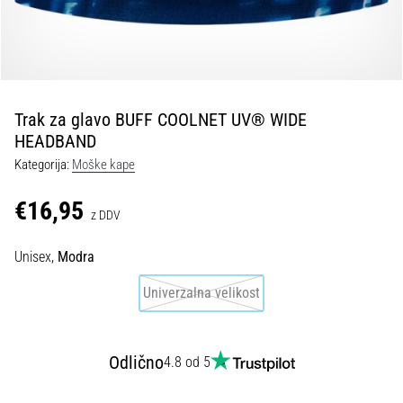
spremembo
smeri
in
beep
test:
Kaj
Trak za glavo BUFF COOLNET UV® WIDE
sta
HEADBAND
in
Kategorija:
Moške kape
kako
ju
€16,95
z DDV
izvajamo?
V
Unisex,
Modra
praksi
»shuttle
Univerzalna velikost
run«
oziroma
tek
Odlično
4.8 od 5
s
spremembo