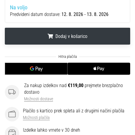
je
Na voljo
plantarni
Predvideni datum dostave:
12. 8. 2026 - 13. 8. 2026
fasciitis.
Kakšni…
Dodaj v košarico
5. 8. 2026
•
.
.
.
8 min. branja
Ogljikovodikova
superkompenzacija:
Kako
Za nakup izdelkov nad
€119,00
prejmete brezplačno
vpliva
dostavo
na
Možnosti dostave
tekaško
zmogljivost?
Plačilo s kartico prek spleta ali z drugimi načini plačila
Možnosti plačila
Pravijo,
da
Izdelke lahko vrnete v 30 dneh
ogljikovodikova