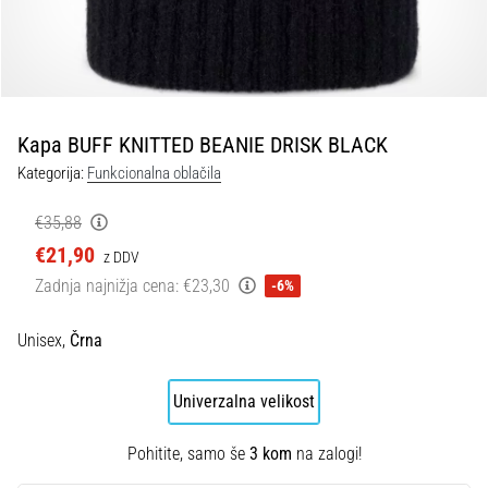
fasciitis:
simptomi,
vzroki
in
zdravljenje
Kapa BUFF KNITTED BEANIE DRISK BLACK
Vas
Kategorija:
Funkcionalna oblačila
med
tekom
ali
€35,88
po
€21,90
z DDV
njem
Zadnja najnižja cena:
€23,30
-6%
ovira
ostra
Unisex,
Črna
bolečina
v
peti?
Univerzalna velikost
Eden
izmed
Pohitite, samo še
3 kom
na zalogi!
najpogostejših
vzrokov