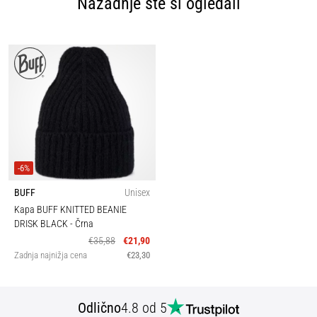
Nazadnje ste si ogledali
-6%
BUFF
Unisex
Kapa BUFF KNITTED BEANIE
DRISK BLACK
- Črna
€35,88
€21,90
Zadnja najnižja cena
€23,30
Odlično
4.8 od 5