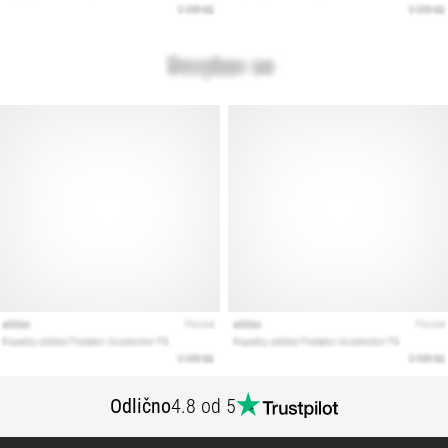
Prikaži
vse
članke
Odlično
4.8 od 5