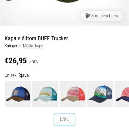
spremembo
smeri
in
Spremeni barvo
beep
test:
Kaj
Kapa s šiltom BUFF Trucker
sta
Kategorija:
Moške kape
in
kako
€26,95
z DDV
ju
izvajamo?
Unisex,
Rjava
V
praksi
»shuttle
run«
oziroma
tek
s
L/XL
spremembo