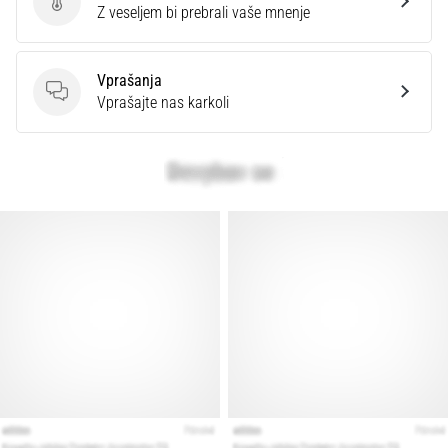
preventiva
Ocenite izdelek
Z veseljem bi prebrali vaše mnenje
Tekaško
koleno,
Vprašanja
znano
Vprašanja
Vprašajte nas karkoli
tudi
kot
sindrom
iliotibialnega
traktusa
(ITBS),
je
zelo
pogosta
zdravstvena
težava,
s
katero
se…