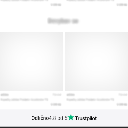
Prikaži
vse
članke
Odlično
4.8 od 5