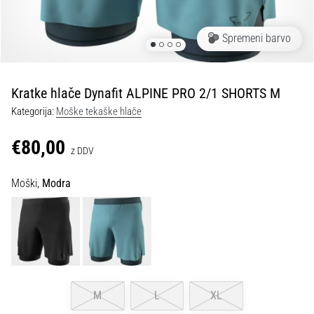
spremembo
smeri
in
Spremeni barvo
beep
test:
Kaj
Kratke hlače Dynafit ALPINE PRO 2/1 SHORTS M
sta
Kategorija:
Moške tekaške hlače
in
kako
€80,00
z DDV
ju
izvajamo?
Moški,
Modra
V
praksi
»shuttle
run«
oziroma
tek
s
M
L
XL
spremembo