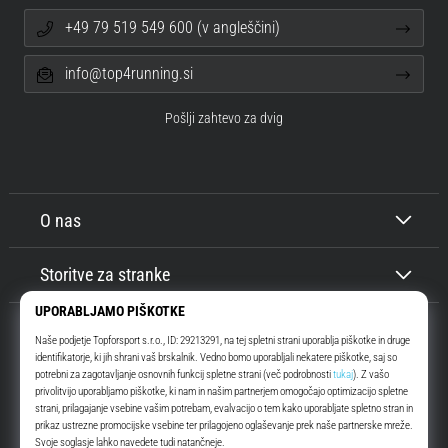
+49 79 519 549 600 (v angleščini)
info@top4running.si
Pošlji zahtevo za dvig
O nas
Storitve za stranke
Top4Running.si
Že več kot 16 let vas motiviramo, da se odpravite ven in tečete. Hitreje. Z
nami. Vsak dan.