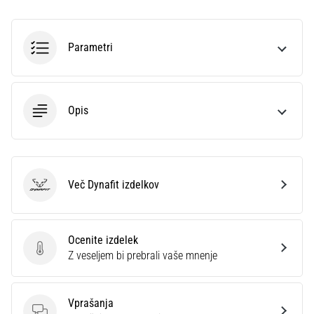
smeri
testira
hitrost,
Parametri
agilnost
in
eksplozivnost
pri
Opis
menjavi
smeri.
Kako…
6. 8. 2026
Več Dynafit izdelkov
Dynafit
•
7 min. branja
Tekaško
Ocenite izdelek
koleno:
Ocenite izdelek
Z veseljem bi prebrali vaše mnenje
Vzroki,
zdravljenje
in
Vprašanja