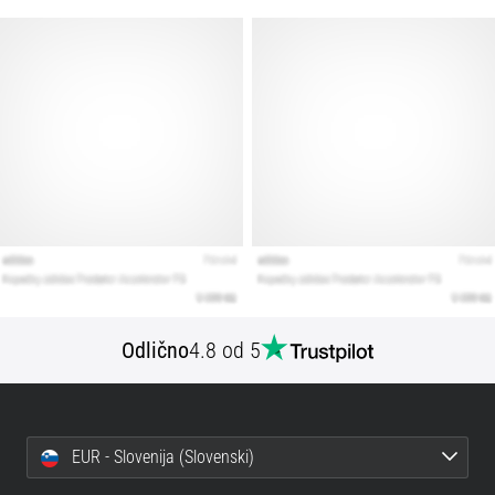
Prikaži
vse
članke
Odlično
4.8 od 5
EUR - Slovenija (Slovenski)