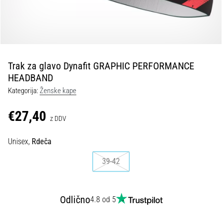
spremembo
smeri
in
beep
test:
Kaj
Trak za glavo Dynafit GRAPHIC PERFORMANCE
sta
HEADBAND
in
Kategorija:
Ženske kape
kako
ju
€27,40
z DDV
izvajamo?
V
Unisex,
Rdeča
praksi
»shuttle
39-42
run«
oziroma
tek
Odlično
4.8 od 5
s
spremembo