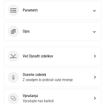
smeri
testira
Parametri
hitrost,
agilnost
in
eksplozivnost
Opis
pri
menjavi
smeri.
Kako…
Več Dynafit izdelkov
Dynafit
6. 8. 2026
•
7 min. branja
Ocenite izdelek
Tekaško
Ocenite izdelek
Z veseljem bi prebrali vaše mnenje
koleno:
Vzroki,
zdravljenje
Vprašanja
Vprašanja
Vprašajte nas karkoli
in