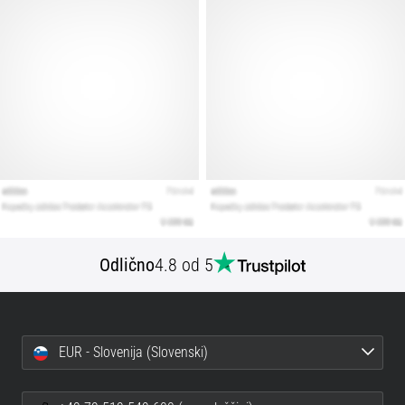
Prikaži
vse
članke
Odlično
4.8 od 5
EUR - Slovenija (Slovenski)