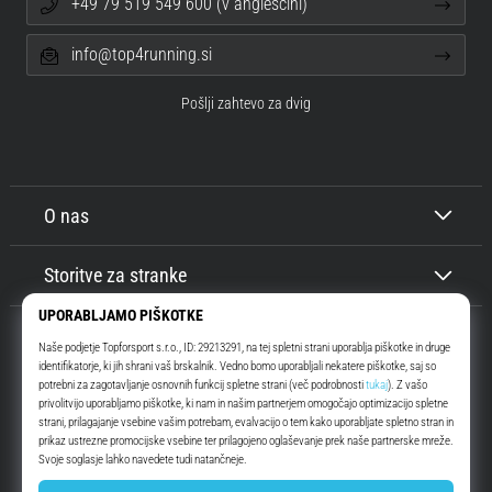
+49 79 519 549 600 (v angleščini)
info@top4running.si
Pošlji zahtevo za dvig
O nas
Storitve za stranke
Top4Running.si
Že več kot 16 let vas motiviramo, da se odpravite ven in tečete. Hitreje. Z
nami. Vsak dan.