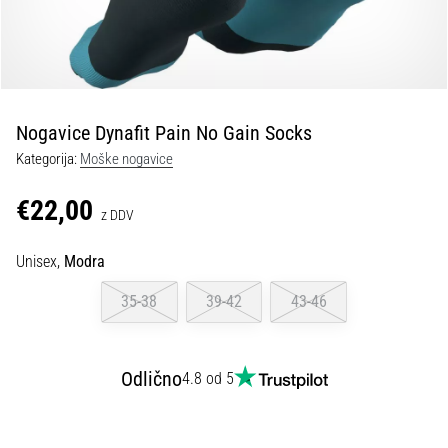
spremembo
smeri
in
beep
test:
Kaj
Nogavice Dynafit Pain No Gain Socks
sta
Kategorija:
Moške nogavice
in
kako
€22,00
z DDV
ju
izvajamo?
Unisex,
Modra
V
praksi
35-38
39-42
43-46
»shuttle
run«
oziroma
Odlično
4.8 od 5
tek
s
spremembo