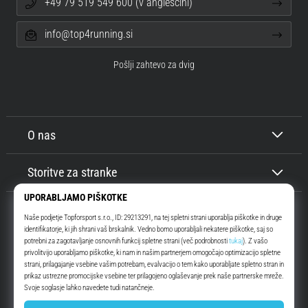
+49 79 519 549 600 (v angleščini)
info@top4running.si
Pošlji zahtevo za dvig
O nas
Storitve za stranke
Top4Running.si
Že več kot 16 let vas motiviramo, da se odpravite ven in tečete. Hitreje. Z
nami. Vsak dan.