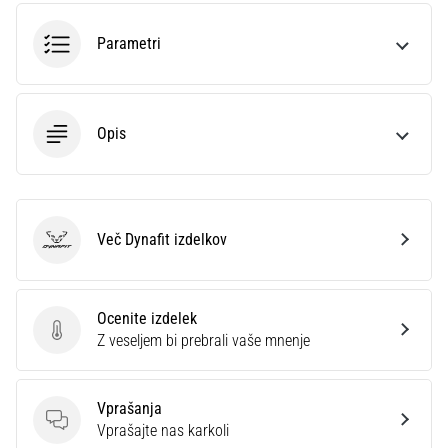
profesionalca.
Kateri…
Parametri
5. 8. 2026
•
Opis
6 min. branja
Plantar
fasciitis:
simptomi,
Več Dynafit izdelkov
vzroki
Dynafit
in
zdravljenje
Ocenite izdelek
Vas
Ocenite izdelek
Z veseljem bi prebrali vaše mnenje
med
tekom
ali
Vprašanja
po
Vprašanja
Vprašajte nas karkoli
njem