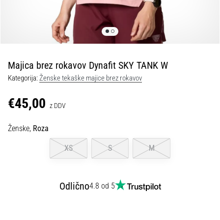
kolenu
med
tekom
in
po
njem
Majica brez rokavov Dynafit SKY TANK W
Bolečine
Kategorija:
Ženske tekaške majice brez rokavov
v
kolenu
€45,00
z DDV
bodo
vsaj
Ženske,
Roza
enkrat
v
XS
S
M
življenju
prizadele
vsakega
Odlično
tekača,
4.8 od 5
bodisi
amaterja
bodisi