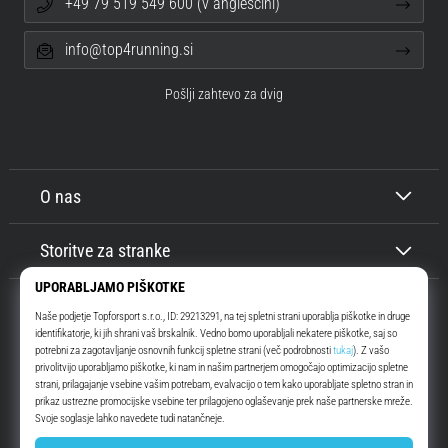
+49 79 519 549 600 (v angleščini)
info@top4running.si
Pošlji zahtevo za dvig
O nas
Storitve za stranke
Top4Running.si
Že več kot 16 let vas motiviramo, da se odpravite ven in tečete. Hitreje. Z
nami. Vsak dan.