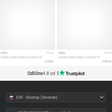
Prikaži
vse
članke
Odlično
4.8 od 5
EUR - Slovenija (Slovenski)