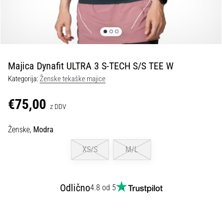
spremembo
smeri
in
beep
test:
Kaj
Majica Dynafit ULTRA 3 S-TECH S/S TEE W
sta
Kategorija:
Ženske tekaške majice
in
kako
€75,00
z DDV
ju
izvajamo?
Ženske,
Modra
V
praksi
XS/S
M/L
»shuttle
run«
oziroma
Odlično
4.8 od 5
tek
s
spremembo