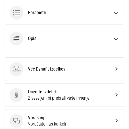
smeri
testira
Parametri
hitrost,
agilnost
in
eksplozivnost
Opis
pri
menjavi
smeri.
Kako…
Več Dynafit izdelkov
Dynafit
6. 8. 2026
•
7 min. branja
Ocenite izdelek
Tekaško
Ocenite izdelek
Z veseljem bi prebrali vaše mnenje
koleno:
Vzroki,
zdravljenje
Vprašanja
Vprašanja
Vprašajte nas karkoli
in