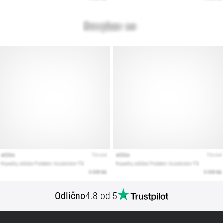
Prikaži
vse
članke
Odlično
4.8 od 5