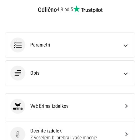
smeri
testira
Odlično
4.8 od 5
hitrost,
agilnost
in
eksplozivnost
pri
Parametri
menjavi
smeri.
Kako…
Opis
6. 8. 2026
•
7 min. branja
Tekaško
Več Erima izdelkov
Erima
koleno:
Vzroki,
zdravljenje
Ocenite izdelek
in
Ocenite izdelek
Z veseljem bi prebrali vaše mnenje