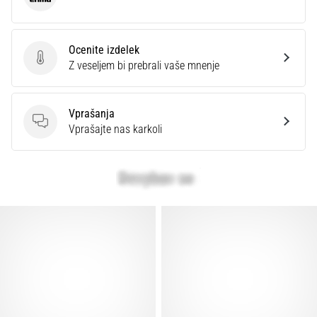
Erima
Prikaži
vse
članke
Ocenite izdelek
Ocenite izdelek
Z veseljem bi prebrali vaše mnenje
Vprašanja
Vprašanja
Vprašajte nas karkoli