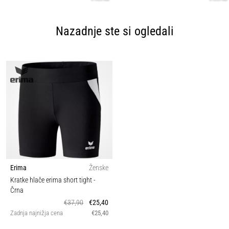
Nazadnje ste si ogledali
Erima
Ženske
Kratke hlače erima short tight
-
Črna
€37,90
€25,40
Zadnja najnižja cena
€25,40