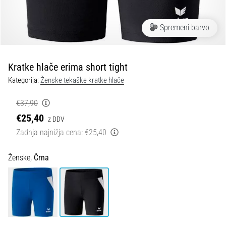
spremembo
smeri
in
Spremeni barvo
beep
test:
Kaj
Kratke hlače erima short tight
sta
Kategorija:
Ženske tekaške kratke hlače
in
kako
€37,90
ju
€25,40
z DDV
izvajamo?
Zadnja najnižja cena:
€25,40
V
praksi
Ženske,
Črna
»shuttle
run«
oziroma
tek
s
spremembo