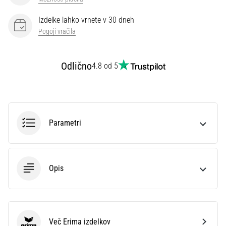
preventiva
Izdelke lahko vrnete v 30 dneh
Tekaško
koleno,
Pogoji vračila
znano
tudi
Odlično
kot
4.8 od 5
sindrom
iliotibialnega
traktusa
(ITBS),
je
Parametri
zelo
pogosta
zdravstvena
težava,
Opis
s
katero
se…
Več Erima izdelkov