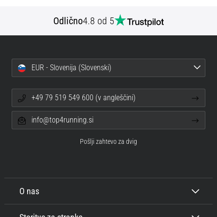
Odlično
4.8 od 5
EUR - Slovenija (Slovenski)
+49 79 519 549 600 (v angleščini)
info@top4running.si
Pošlji zahtevo za dvig
O nas