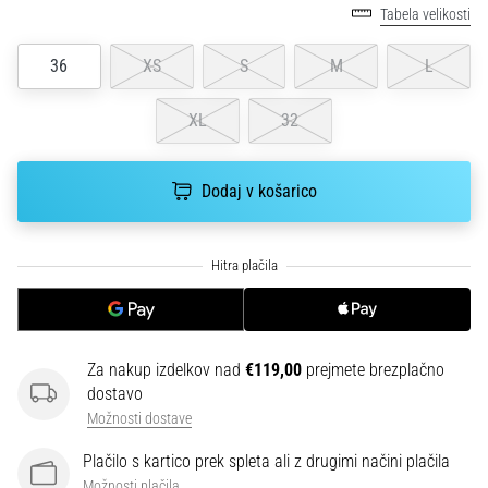
smeri
Tabela velikosti
testira
hitrost,
36
XS
S
M
L
agilnost
in
XL
32
eksplozivnost
pri
menjavi
Dodaj v košarico
smeri.
Kako…
6. 8. 2026
•
7 min. branja
Tekaško
Za nakup izdelkov nad
€119,00
prejmete brezplačno
koleno:
dostavo
Vzroki,
Možnosti dostave
zdravljenje
Plačilo s kartico prek spleta ali z drugimi načini plačila
in
Možnosti plačila