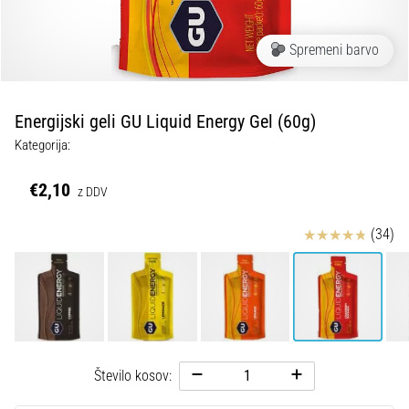
Vzroki,
zdravljenje
in
Spremeni barvo
preventiva
Tekaško
Energijski geli GU Liquid Energy Gel (60g)
koleno,
znano
Kategorija:
tudi
kot
€2,10
z DDV
sindrom
iliotibialnega
Ocena izdelka
(34)
traktusa
(ITBS),
je
zelo
pogosta
zdravstvena
težava,
Število kosov:
s
katero