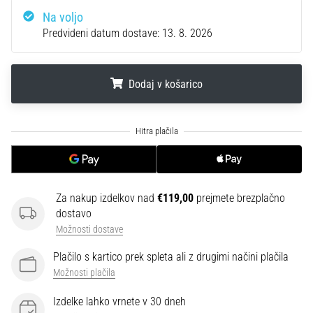
se…
Na voljo
Predvideni datum dostave:
13. 8. 2026
6. 8. 2026
•
7 min. branja
Dodaj v košarico
Tekaški
copati
.
.
.
z
več
blaženja
Kateri
Za nakup izdelkov nad
€119,00
prejmete brezplačno
so
dostavo
najboljši
Možnosti dostave
modeli
tekaških
Plačilo s kartico prek spleta ali z drugimi načini plačila
copat
Možnosti plačila
z
boljšim
Izdelke lahko vrnete v 30 dneh