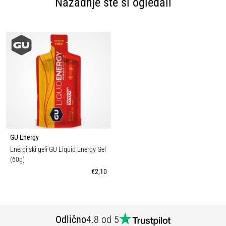
Nazadnje ste si ogledali
GU Energy
Energijski geli GU Liquid Energy Gel
(60g)
€2,10
Odlično
4.8 od 5