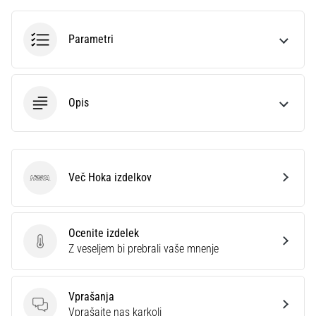
smeri
testira
hitrost,
Parametri
agilnost
in
eksplozivnost
pri
Opis
menjavi
smeri.
Kako…
Več Hoka izdelkov
Hoka
6. 8. 2026
•
7 min. branja
Ocenite izdelek
Tekaško
Ocenite izdelek
Z veseljem bi prebrali vaše mnenje
koleno:
Vzroki,
zdravljenje
Vprašanja
in
Vprašanja
Vprašajte nas karkoli