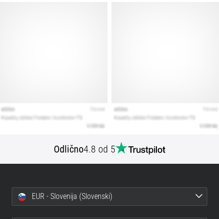
Prikaži
vse
članke
Odlično
4.8 od 5
EUR - Slovenija (Slovenski)