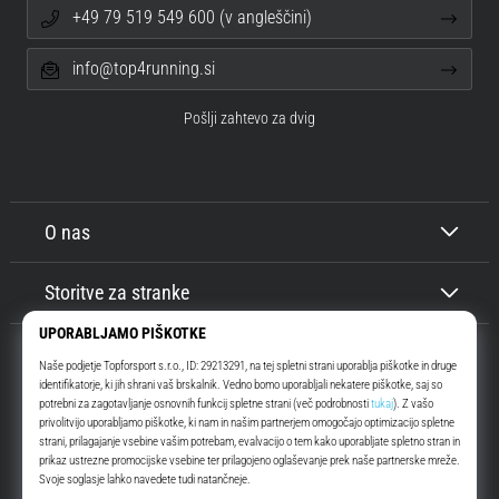
+49 79 519 549 600 (v angleščini)
info@top4running.si
Pošlji zahtevo za dvig
O nas
Storitve za stranke
Top4Running.si
Že več kot 16 let vas motiviramo, da se odpravite ven in tečete. Hitreje. Z
nami. Vsak dan.