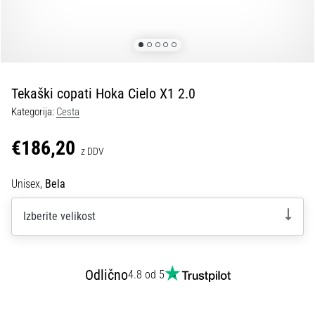
spremembo
smeri
in
beep
test:
Kaj
Tekaški copati Hoka Cielo X1 2.0
sta
Kategorija:
Cesta
in
kako
€186,20
z DDV
ju
izvajamo?
Unisex,
Bela
V
praksi
Izberite velikost
»shuttle
run«
oziroma
tek
Odlično
4.8 od 5
s
spremembo