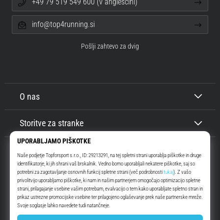
+49 79 519 549 600 (v angleščini)
info@top4running.si
Pošlji zahtevo za dvig
O nas
Storitve za stranke
Top4Running.si
Že več kot 16 let vas motiviramo, da se odpravite ven in tečete. Hitreje. Z
nami. Vsak dan.