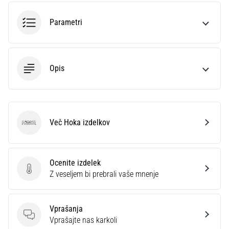
smeri
testira
Parametri
hitrost,
agilnost
in
eksplozivnost
Opis
pri
menjavi
smeri.
Kako…
Več Hoka izdelkov
Hoka
6. 8. 2026
•
7 min. branja
Ocenite izdelek
Tekaško
Ocenite izdelek
Z veseljem bi prebrali vaše mnenje
koleno:
Vzroki,
zdravljenje
Vprašanja
Vprašanja
Vprašajte nas karkoli
in