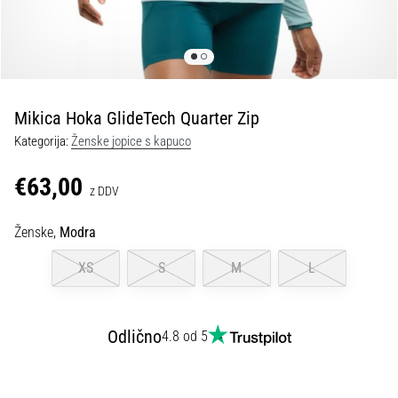
spremembo
smeri
in
beep
test:
Kaj
Mikica Hoka GlideTech Quarter Zip
sta
Kategorija:
Ženske jopice s kapuco
in
kako
€63,00
z DDV
ju
izvajamo?
Ženske,
Modra
V
praksi
XS
S
M
L
»shuttle
run«
oziroma
Odlično
4.8 od 5
tek
s
spremembo