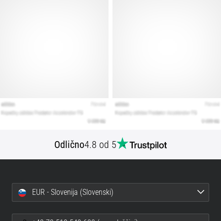
Prikaži
vse
članke
Odlično
4.8 od 5
EUR - Slovenija (Slovenski)