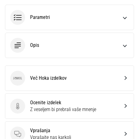
smeri
testira
hitrost,
Parametri
agilnost
in
eksplozivnost
pri
Opis
menjavi
smeri.
Kako…
Več Hoka izdelkov
Hoka
6. 8. 2026
•
7 min. branja
Ocenite izdelek
Tekaško
Ocenite izdelek
Z veseljem bi prebrali vaše mnenje
koleno:
Vzroki,
zdravljenje
Vprašanja
in
Vprašanja
Vprašajte nas karkoli