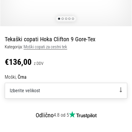
spremembo
smeri
in
beep
test:
Kaj
Tekaški copati Hoka Clifton 9 Gore-Tex
sta
Kategorija:
Moški copati za cestni tek
in
kako
€136,00
z DDV
ju
izvajamo?
Moški,
Črna
V
praksi
Izberite velikost
»shuttle
run«
oziroma
tek
Odlično
4.8 od 5
s
spremembo