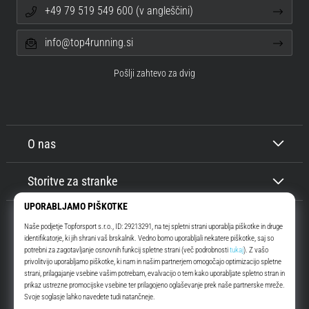
+49 79 519 549 600 (v angleščini)
info@top4running.si
Pošlji zahtevo za dvig
O nas
Storitve za stranke
Top4Running.si
Že več kot 16 let vas motiviramo, da se odpravite ven in tečete. Hitreje. Z
nami. Vsak dan.