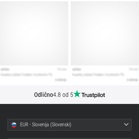
Prikaži
vse
članke
Odlično
4.8 od 5
EUR - Slovenija (Slovenski)