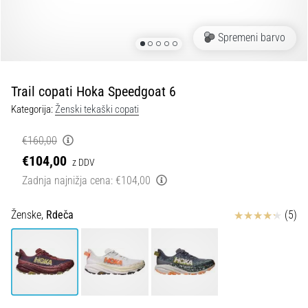
spremembo
smeri
in
Spremeni barvo
beep
test:
Kaj
Trail copati Hoka Speedgoat 6
sta
Kategorija:
Ženski tekaški copati
in
kako
€160,00
ju
€104,00
z DDV
izvajamo?
Zadnja najnižja cena:
€104,00
V
praksi
Ocena izdelka
Ženske,
Rdeča
(5)
»shuttle
run«
oziroma
tek
s
spremembo