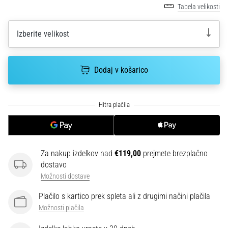
smeri
Tabela velikosti
testira
hitrost,
Izberite velikost
agilnost
in
eksplozivnost
Dodaj v košarico
pri
menjavi
smeri.
Kako…
6. 8. 2026
•
Za nakup izdelkov nad
€119,00
prejmete brezplačno
7 min. branja
dostavo
Tekaško
Možnosti dostave
koleno:
Vzroki,
Plačilo s kartico prek spleta ali z drugimi načini plačila
zdravljenje
Možnosti plačila
in