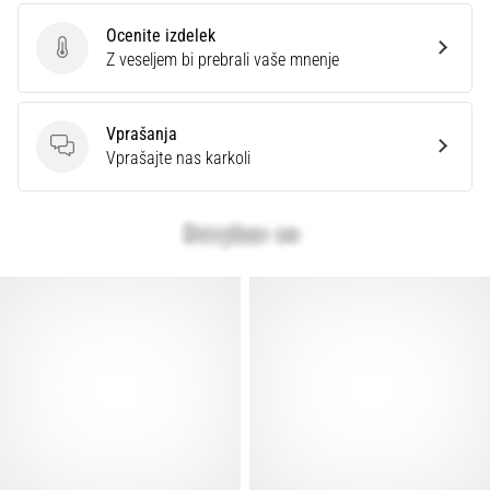
Prikaži
Ocenite izdelek
vse
Ocenite izdelek
Z veseljem bi prebrali vaše mnenje
članke
Vprašanja
Vprašanja
Vprašajte nas karkoli