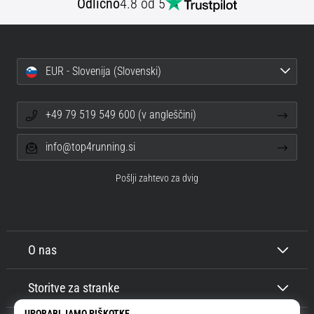
Odlično
4.8 od 5
EUR - Slovenija (Slovenski)
+49 79 519 549 600 (v angleščini)
info@top4running.si
Pošlji zahtevo za dvig
O nas
Storitve za stranke