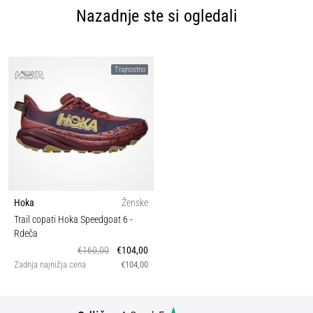
Nazadnje ste si ogledali
Trajnostno
Hoka
Ženske
Trail copati Hoka Speedgoat 6
-
Rdeča
€160,00
€104,00
Zadnja najnižja cena
€104,00