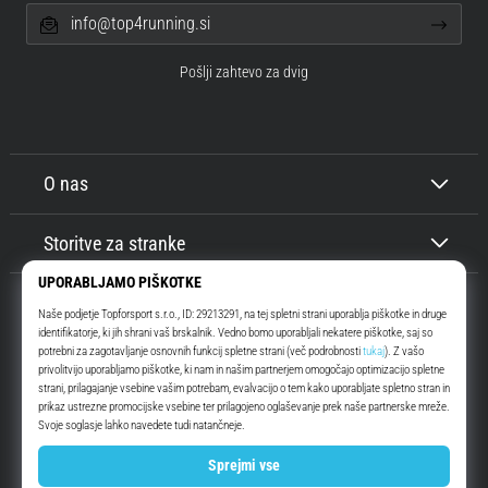
info@top4running.si
Pošlji zahtevo za dvig
O nas
Storitve za stranke
Top4Running.si
Že več kot 16 let vas motiviramo, da se odpravite ven in tečete. Hitreje. Z
nami. Vsak dan.
Instagram
YouTube