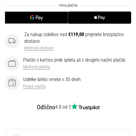
smeri
testira
hitrost,
agilnost
in
Za nakup izdelkov nad
€119,00
prejmete brezplačno
eksplozivnost
dostavo
pri
Možnosti dostave
menjavi
smeri.
Plačilo s kartico prek spleta ali z drugimi načini plačila
Kako…
Možnosti plačila
Izdelke lahko vrnete v 30 dneh
6. 8. 2026
•
Pogoji vračila
7 min. branja
Tekaško
Odlično
4.8 od 5
koleno:
Vzroki,
zdravljenje
in