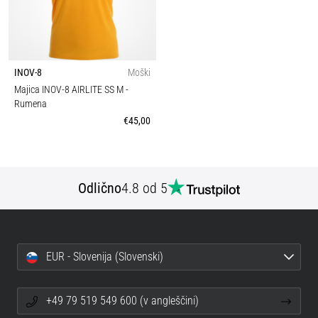
INOV-8
Moški
Majica INOV-8 AIRLITE SS M
-
Rumena
€45,00
Odlično
4.8 od 5
EUR - Slovenija (Slovenski)
+49 79 519 549 600 (v angleščini)