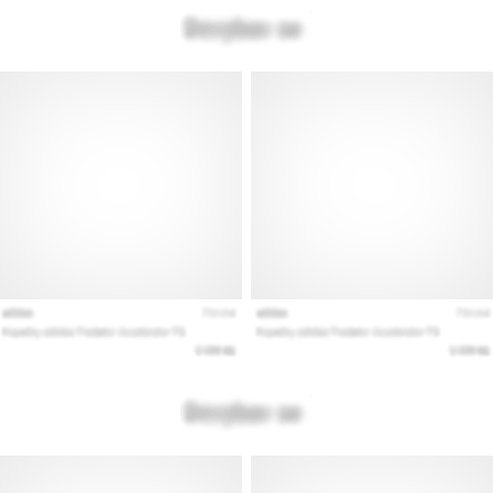
Prikaži
vse
članke