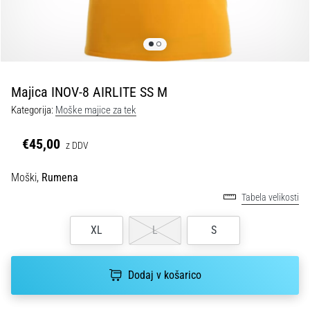
spremembo
smeri
in
beep
test:
Kaj
Majica INOV-8 AIRLITE SS M
sta
Kategorija:
Moške majice za tek
in
kako
€45,00
z DDV
ju
izvajamo?
Moški,
Rumena
V
Tabela velikosti
praksi
»shuttle
XL
L
S
run«
oziroma
tek
Dodaj v košarico
s
spremembo