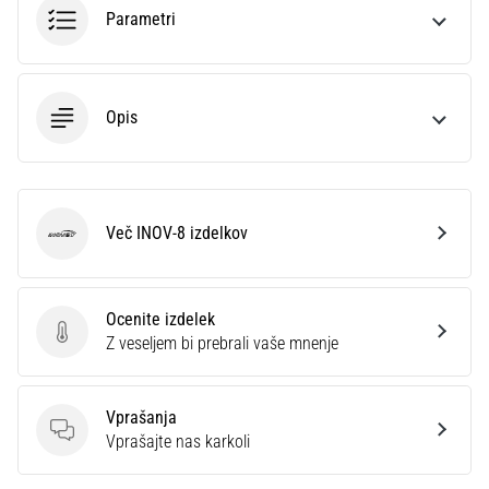
preventiva
Parametri
Tekaško
koleno,
znano
tudi
Opis
kot
sindrom
iliotibialnega
traktusa
Več INOV-8 izdelkov
(ITBS),
INOV-8
je
zelo
pogosta
Ocenite izdelek
zdravstvena
Ocenite izdelek
Z veseljem bi prebrali vaše mnenje
težava,
s
katero
Vprašanja
se…
Vprašanja
Vprašajte nas karkoli