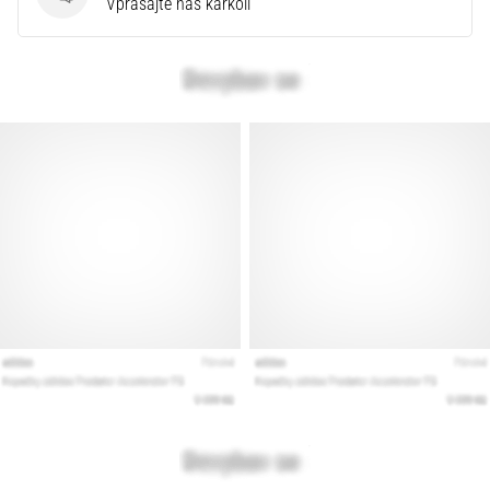
Vprašanja
Vprašajte nas karkoli
Prikaži
vse
članke