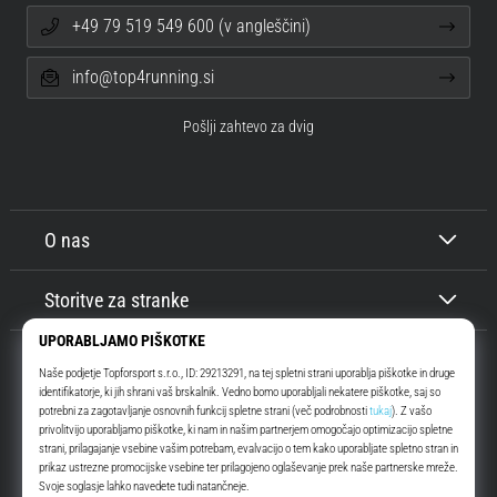
+49 79 519 549 600 (v angleščini)
info@top4running.si
Pošlji zahtevo za dvig
O nas
Storitve za stranke
Top4Running.si
Že več kot 16 let vas motiviramo, da se odpravite ven in tečete. Hitreje. Z
nami. Vsak dan.