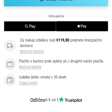
smeri
testira
hitrost,
agilnost
in
eksplozivnost
pri
menjavi
Za nakup izdelkov nad
€119,00
prejmete brezplačno
smeri.
dostavo
Kako…
Možnosti dostave
Plačilo s kartico prek spleta ali z drugimi načini plačila
6. 8. 2026
Možnosti plačila
•
7 min. branja
Izdelke lahko vrnete v 30 dneh
Pogoji vračila
Tekaško
koleno:
Vzroki,
Odlično
4.8 od 5
zdravljenje
in