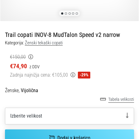
spremembo
smeri
in
beep
test:
Trail copati INOV-8 MudTalon Speed v2 narrow
Kaj
Kategorija:
Ženski tekaški copati
sta
in
€150,00
kako
€74,90
z DDV
ju
Zadnja najnižja cena:
€105,00
-29%
izvajamo?
V
Ženske,
Vijolična
praksi
Tabela velikosti
»shuttle
run«
oziroma
Izberite velikost
tek
s
spremembo
Dodaj v košarico