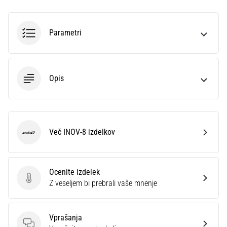
preventiva
Tekaško
koleno,
Parametri
znano
tudi
kot
sindrom
Opis
iliotibialnega
traktusa
(ITBS),
je
zelo
Več INOV-8 izdelkov
INOV-8
pogosta
zdravstvena
težava,
Ocenite izdelek
s
Ocenite izdelek
Z veseljem bi prebrali vaše mnenje
katero
se…
Vprašanja