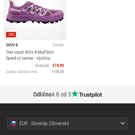
-29%
INOV-8
Ženske
Trail copati INOV-8 MudTalon
Speed v2 narrow
- Vijolična
€150,00
€74,90
Zadnja najnižja cena
€105,00
Odlično
4.8 od 5
EUR - Slovenija (Slovenski)