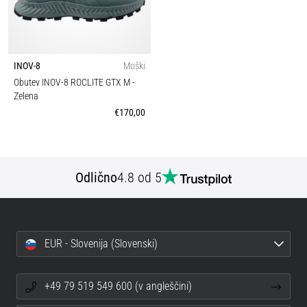
INOV-8
Moški
Obutev INOV-8 ROCLITE GTX M
-
Zelena
€170,00
Odlično
4.8 od 5
EUR - Slovenija (Slovenski)
+49 79 519 549 600 (v angleščini)