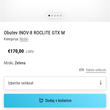
fasciitis:
simptomi,
vzroki
in
zdravljenje
Obutev INOV-8 ROCLITE GTX M
Vas
Kategorija:
Moški
med
tekom
ali
€170,00
z DDV
po
njem
Moški,
Zelena
ovira
Tabela velikosti
ostra
bolečina
v
Izberite velikost
peti?
Eden
izmed
Dodaj v košarico
najpogostejših
vzrokov