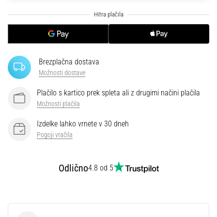
je
plantarni
fasciitis.
Kakšni…
Brezplačna dostava
5. 8. 2026
Možnosti dostave
•
8 min. branja
Plačilo s kartico prek spleta ali z drugimi načini plačila
Možnosti plačila
Ogljikovodikova
superkompenzacija:
Izdelke lahko vrnete v 30 dneh
Kako
Pogoji vračila
vpliva
na
tekaško
Odlično
4.8 od 5
zmogljivost?
Pravijo,
da
ogljikovodikova