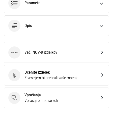
Parametri
superkompenzacija
izboljša
vzdržljivost.
Je
to
Opis
res?
Izvedite,
iz
česa
Več INOV-8 izdelkov
sestoji…
INOV-8
Prikaži
Ocenite izdelek
vse
Ocenite izdelek
Z veseljem bi prebrali vaše mnenje
članke
Vprašanja
Vprašanja
Vprašajte nas karkoli