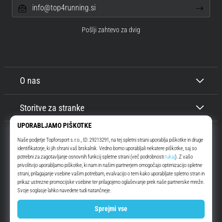
info@top4running.si
Pošlji zahtevo za dvig
O nas
Storitve za stranke
Top4Running.si
Že več kot 16 let vas motiviramo, da se odpravite ven in tečete. Hitreje. Z
nami. Vsak dan.
Instagram
YouTube