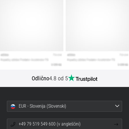
Prikaži
vse
članke
Odlično
4.8 od 5
EUR - Slovenija (Slovenski)
+49 79 519 549 600 (v angleščini)