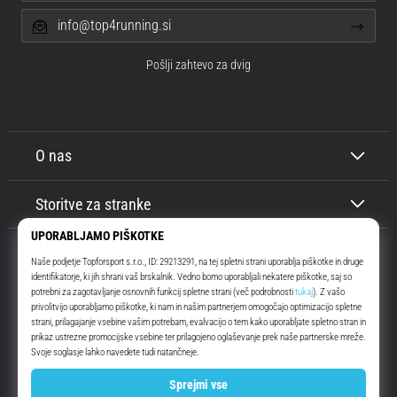
info@top4running.si
Pošlji zahtevo za dvig
O nas
Storitve za stranke
Top4Running.si
Že več kot 16 let vas motiviramo, da se odpravite ven in tečete. Hitreje. Z
nami. Vsak dan.
Instagram
YouTube