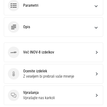
smeri
Parametri
testira
hitrost,
agilnost
in
Opis
eksplozivnost
pri
menjavi
smeri.
Kako…
Več INOV-8 izdelkov
INOV-8
6. 8. 2026
•
Ocenite izdelek
7 min. branja
Ocenite izdelek
Z veseljem bi prebrali vaše mnenje
Tekaško
koleno:
Vzroki,
Vprašanja
zdravljenje
Vprašanja
Vprašajte nas karkoli
in