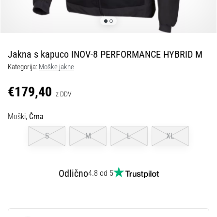
spremembo
smeri
in
beep
test:
Jakna s kapuco INOV-8 PERFORMANCE HYBRID M
Kaj
Kategorija:
Moške jakne
sta
in
€179,40
z DDV
kako
ju
Moški,
Črna
izvajamo?
V
S
M
L
XL
praksi
»shuttle
run«
Odlično
4.8 od 5
oziroma
tek
s
spremembo