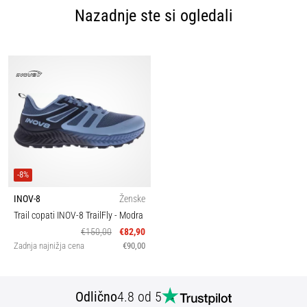
Nazadnje ste si ogledali
-8%
INOV-8
Ženske
Trail copati INOV-8 TrailFly
- Modra
€150,00
€82,90
Zadnja najnižja cena
€90,00
Odlično
4.8 od 5