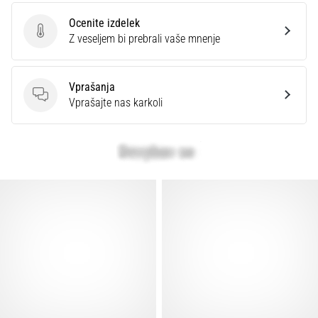
Prikaži
Ocenite izdelek
vse
Ocenite izdelek
Z veseljem bi prebrali vaše mnenje
članke
Vprašanja
Vprašanja
Vprašajte nas karkoli