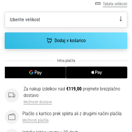
smeri
Tabela velikosti
testira
hitrost,
Izberite velikost
agilnost
in
eksplozivnost
Dodaj v košarico
pri
menjavi
smeri.
Kako…
6. 8. 2026
•
Za nakup izdelkov nad
€119,00
prejmete brezplačno
7 min. branja
dostavo
Tekaško
Možnosti dostave
koleno:
Vzroki,
Plačilo s kartico prek spleta ali z drugimi načini plačila
zdravljenje
Možnosti plačila
in