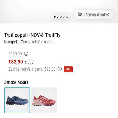
spremembo
smeri
in
Spremeni barvo
beep
test:
Kaj
Trail copati INOV-8 TrailFly
sta
Kategorija:
Ženski tekaški copati
in
kako
€150,00
ju
€82,90
z DDV
izvajamo?
Zadnja najnižja cena:
€90,00
-8%
V
praksi
Ženske,
Modra
»shuttle
run«
oziroma
tek
s
spremembo