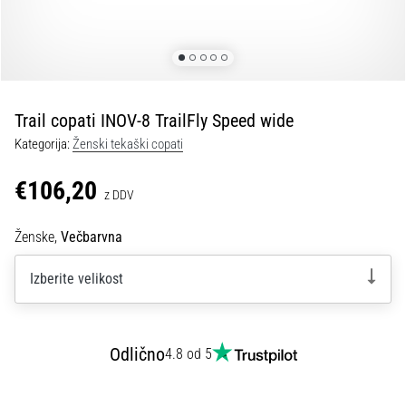
kolenu
med
tekom
in
po
njem
Trail copati INOV-8 TrailFly Speed wide
Bolečine
Kategorija:
Ženski tekaški copati
v
kolenu
€106,20
z DDV
bodo
vsaj
Ženske,
Večbarvna
enkrat
v
Izberite velikost
življenju
prizadele
vsakega
tekača,
Odlično
4.8 od 5
bodisi
amaterja
bodisi