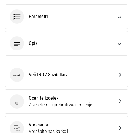
profesionalca.
Kateri…
Parametri
5. 8. 2026
•
6 min. branja
Opis
Plantar
fasciitis:
simptomi,
vzroki
Več INOV-8 izdelkov
INOV-8
in
zdravljenje
Vas
Ocenite izdelek
med
Ocenite izdelek
Z veseljem bi prebrali vaše mnenje
tekom
ali
po
Vprašanja
njem
Vprašanja
Vprašajte nas karkoli