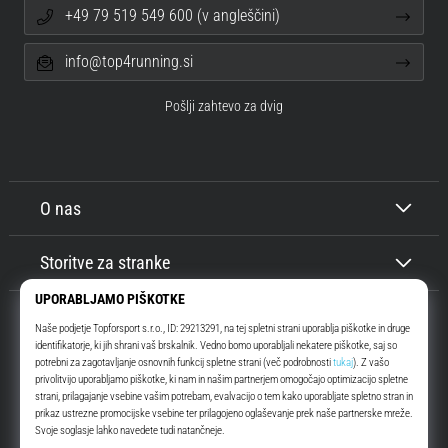
+49 79 519 549 600 (v angleščini)
info@top4running.si
Pošlji zahtevo za dvig
O nas
Storitve za stranke
Top4Running.si
Že več kot 16 let vas motiviramo, da se odpravite ven in tečete. Hitreje. Z
nami. Vsak dan.