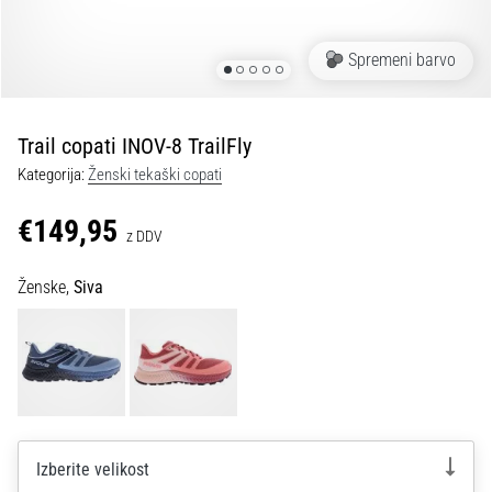
spremembo
smeri
in
Spremeni barvo
beep
test:
Kaj
Trail copati INOV-8 TrailFly
sta
Kategorija:
Ženski tekaški copati
in
kako
€149,95
z DDV
ju
izvajamo?
Ženske,
Siva
V
praksi
»shuttle
run«
oziroma
tek
s
Izberite velikost
spremembo