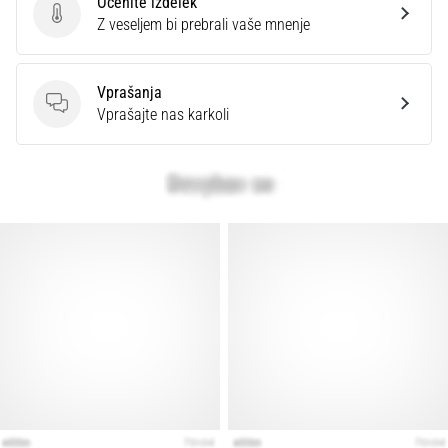
Ocenite izdelek
preventiva
Ocenite izdelek
Z veseljem bi prebrali vaše mnenje
Tekaško
koleno,
znano
Vprašanja
tudi
Vprašanja
Vprašajte nas karkoli
kot
sindrom
iliotibialnega
traktusa
(ITBS),
je
zelo
pogosta
zdravstvena
težava,
s
katero
se…