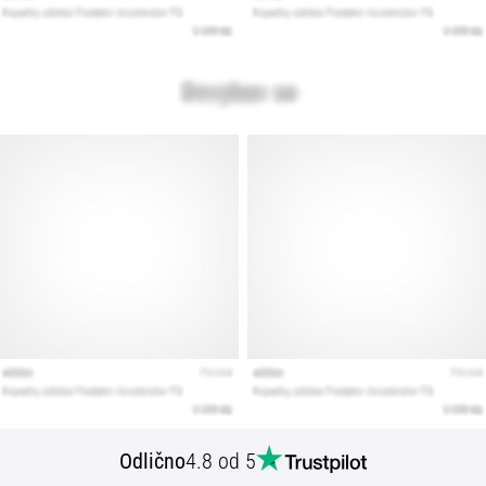
Prikaži
vse
članke
Odlično
4.8 od 5