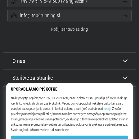
+49 79 519 549 600 (v angleščini)
info@top4running.si
Pošlji zahtevo za dvig
O nas
Storitve za stranke
Top4Running.si
Že več kot 16 let vas motiviramo, da se odpravite ven in tečete. Hitreje. Z
nami. Vsak dan.