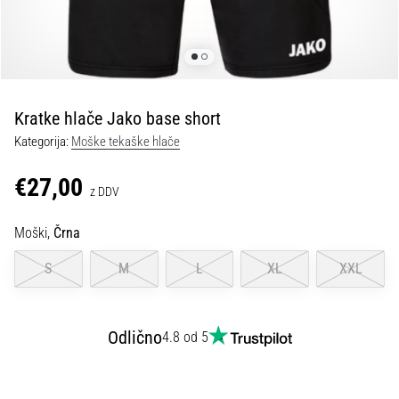
fasciitis:
simptomi,
vzroki
in
zdravljenje
Kratke hlače Jako base short
Vas
Kategorija:
Moške tekaške hlače
med
tekom
€27,00
ali
z DDV
po
njem
Moški,
Črna
ovira
ostra
S
M
L
XL
XXL
bolečina
v
peti?
Odlično
4.8 od 5
Eden
izmed
najpogostejših
vzrokov