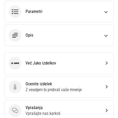
je
plantarni
Parametri
fasciitis.
Kakšni…
Opis
5. 8. 2026
•
8 min. branja
Ogljikovodikova
Več Jako izdelkov
superkompenzacija:
Jako
Kako
vpliva
na
Ocenite izdelek
tekaško
Ocenite izdelek
Z veseljem bi prebrali vaše mnenje
zmogljivost?
Pravijo,
Vprašanja
da
Vprašanja
Vprašajte nas karkoli
ogljikovodikova