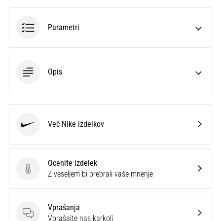
je
plantarni
Parametri
fasciitis.
Kakšni…
5. 8. 2026
Opis
•
8 min. branja
Ogljikovodikova
superkompenzacija:
Več Nike izdelkov
Nike
Kako
vpliva
na
Ocenite izdelek
tekaško
Ocenite izdelek
Z veseljem bi prebrali vaše mnenje
zmogljivost?
Pravijo,
da
Vprašanja
ogljikovodikova
Vprašanja
Vprašajte nas karkoli