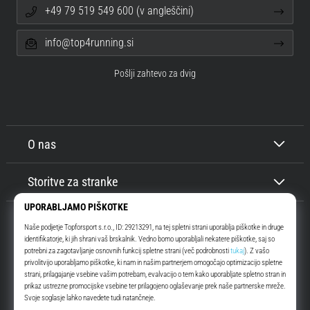
+49 79 519 549 600 (v angleščini)
info@top4running.si
Pošlji zahtevo za dvig
O nas
Storitve za stranke
Top4Running.si
Že več kot 16 let vas motiviramo, da se odpravite ven in tečete. Hitreje. Z
nami. Vsak dan.