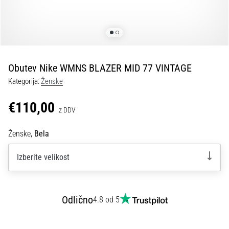
fasciitis:
simptomi,
vzroki
in
zdravljenje
Obutev Nike WMNS BLAZER MID 77 VINTAGE
Vas
Kategorija:
Ženske
med
tekom
€110,00
ali
z DDV
po
njem
Ženske,
Bela
ovira
ostra
Izberite velikost
bolečina
v
peti?
Eden
Odlično
4.8 od 5
izmed
najpogostejših
vzrokov