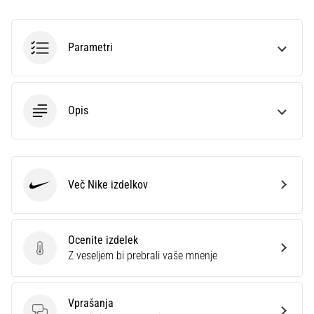
profesionalca.
Kateri…
Parametri
5. 8. 2026
•
6 min. branja
Opis
Plantar
fasciitis:
simptomi,
vzroki
Več Nike izdelkov
in
Nike
zdravljenje
Vas
Ocenite izdelek
med
Ocenite izdelek
Z veseljem bi prebrali vaše mnenje
tekom
ali
po
Vprašanja
njem