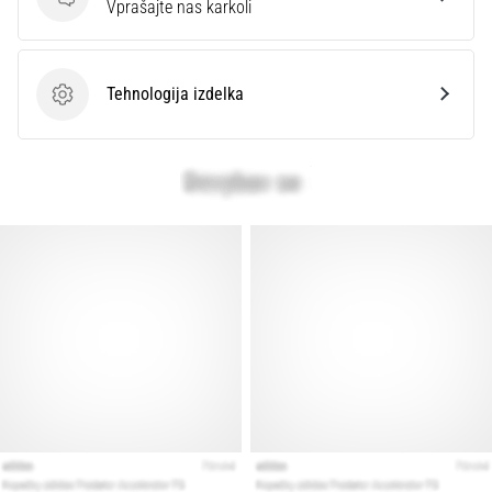
Vprašanja
Vprašajte nas karkoli
ovira
ostra
bolečina
v
Tehnologija izdelka
Tehnologija izdelka
peti?
Eden
izmed
najpogostejših
vzrokov
je
plantarni
fasciitis.
Kakšni…
Prikaži
vse
članke