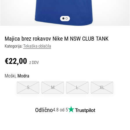
spremembo
smeri
in
beep
test:
Kaj
Majica brez rokavov Nike M NSW CLUB TANK
sta
Kategorija:
Tekaška oblačila
in
kako
€22,00
z DDV
ju
izvajamo?
Moški,
Modra
V
praksi
S
M
L
XL
»shuttle
run«
oziroma
Odlično
4.8 od 5
tek
s
spremembo