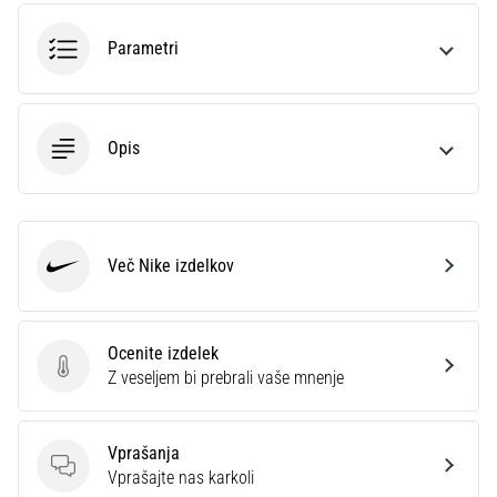
smeri
testira
Parametri
hitrost,
agilnost
in
eksplozivnost
Opis
pri
menjavi
smeri.
Kako…
Več Nike izdelkov
Nike
6. 8. 2026
•
7 min. branja
Ocenite izdelek
Tekaško
Ocenite izdelek
Z veseljem bi prebrali vaše mnenje
koleno:
Vzroki,
zdravljenje
Vprašanja
Vprašanja
Vprašajte nas karkoli
in