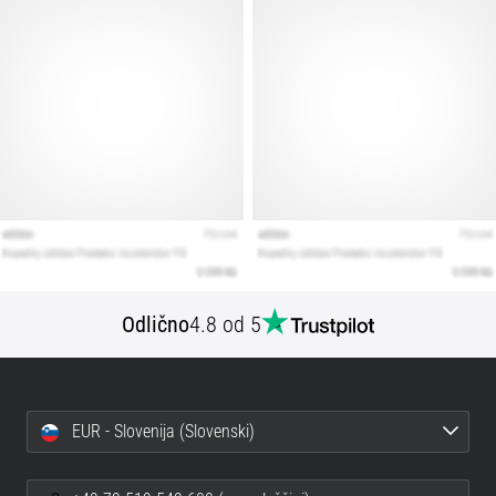
Prikaži
vse
članke
Odlično
4.8 od 5
EUR - Slovenija (Slovenski)