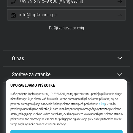
+49 79 519 549 600 (v angleščini)
info@top4running.si
Pošlji zahtevo za dvig
O nas
Storitve za stranke
Top4Running.si
Že več kot 16 let vas motiviramo, da se odpravite ven in tečete. Hitreje. Z
nami. Vsak dan.