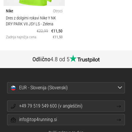
Nike
Otroci
Dres z dolgimi rokavi Nike Y NK
DRY PARK VII JSY LS
- Zelena
€22,99
€11,50
Zadnja najnižja cena
€11,50
Odlično
4.8 od 5
EUR - Slovenija (Slovenski)
+49 79 519 549 600 (v angleščini)
info@top4running.si