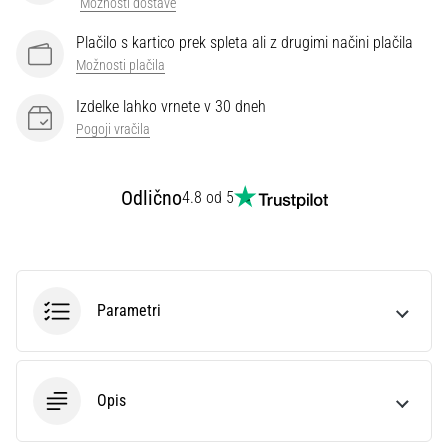
Možnosti dostave
preventiva
Tekaško
Plačilo s kartico prek spleta ali z drugimi načini plačila
koleno,
Možnosti plačila
znano
tudi
Izdelke lahko vrnete v 30 dneh
kot
Pogoji vračila
sindrom
iliotibialnega
traktusa
Odlično
4.8 od 5
(ITBS),
je
zelo
pogosta
zdravstvena
Parametri
težava,
s
katero
se…
Opis