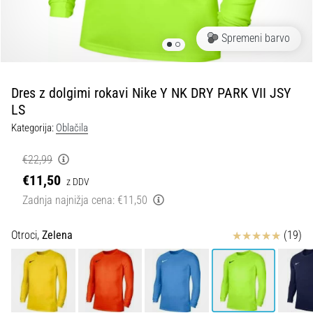
spremembo
smeri
in
Spremeni barvo
beep
test:
Kaj
Dres z dolgimi rokavi Nike Y NK DRY PARK VII JSY
sta
LS
in
Kategorija:
Oblačila
kako
ju
€22,99
izvajamo?
€11,50
z DDV
V
Zadnja najnižja cena:
€11,50
praksi
»shuttle
Ocena izdelka
Otroci,
Zelena
(19)
run«
oziroma
tek
s
spremembo