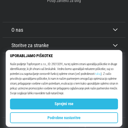
Pošlji zahtevo za dvig
O nas
Storitve za stranke
Top4Running.si
Že več kot 16 let vas motiviramo, da se odpravite ven in tečete. Hitreje. Z
nami. Vsak dan.
Instagram
YouTube
© 2010 – 2026
Top4Running.si