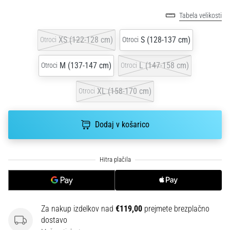
smeri
testira
Tabela velikosti
hitrost,
agilnost
XS (122-128 cm)
S (128-137 cm)
Otroci
Otroci
in
eksplozivnost
M (137-147 cm)
L (147-158 cm)
Otroci
Otroci
pri
menjavi
XL (158-170 cm)
Otroci
smeri.
Kako…
Dodaj v košarico
6. 8. 2026
•
7 min. branja
Tekaško
koleno:
Vzroki,
Za nakup izdelkov nad
€119,00
prejmete brezplačno
zdravljenje
dostavo
in