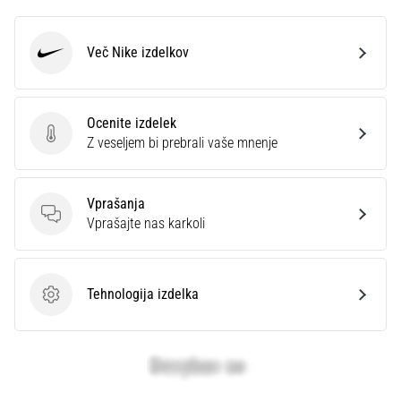
Prikaži
vse
Več Nike izdelkov
članke
Nike
Ocenite izdelek
Ocenite izdelek
Z veseljem bi prebrali vaše mnenje
Vprašanja
Vprašanja
Vprašajte nas karkoli
Tehnologija izdelka
Tehnologija izdelka