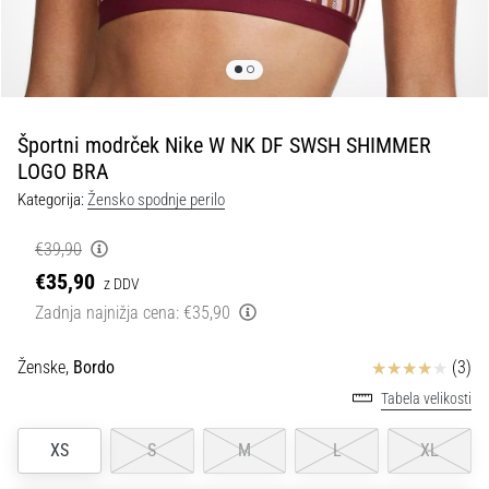
spremembo
smeri
in
beep
test:
Kaj
Športni modrček Nike W NK DF SWSH SHIMMER
sta
LOGO BRA
in
Kategorija:
Žensko spodnje perilo
kako
ju
€39,90
izvajamo?
€35,90
z DDV
V
Zadnja najnižja cena:
€35,90
praksi
»shuttle
Ocena izdelka
Ženske,
Bordo
(3)
run«
oziroma
Tabela velikosti
tek
s
XS
S
M
L
XL
spremembo