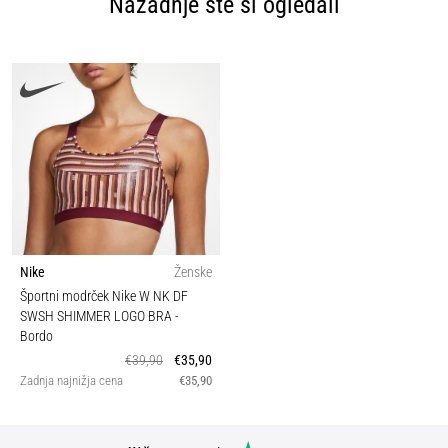
Nazadnje ste si ogledali
Nike
Ženske
Športni modrček Nike W NK DF
SWSH SHIMMER LOGO BRA
-
Bordo
€39,90
€35,90
Zadnja najnižja cena
€35,90