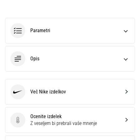
preventiva
Tekaško
koleno,
znano
Parametri
tudi
kot
sindrom
iliotibialnega
Opis
traktusa
(ITBS),
je
zelo
pogosta
Več Nike izdelkov
Nike
zdravstvena
težava,
s
katero
Ocenite izdelek
se…
Ocenite izdelek
Z veseljem bi prebrali vaše mnenje