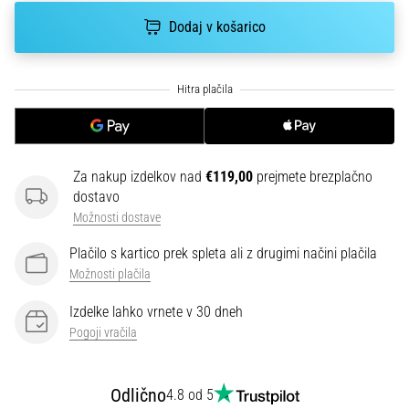
smeri
testira
Dodaj v košarico
hitrost,
agilnost
in
eksplozivnost
pri
menjavi
smeri.
Za nakup izdelkov nad
€119,00
prejmete brezplačno
Kako…
dostavo
Možnosti dostave
6. 8. 2026
Plačilo s kartico prek spleta ali z drugimi načini plačila
•
Možnosti plačila
7 min. branja
Tekaško
Izdelke lahko vrnete v 30 dneh
koleno:
Pogoji vračila
Vzroki,
zdravljenje
Odlično
in
4.8 od 5