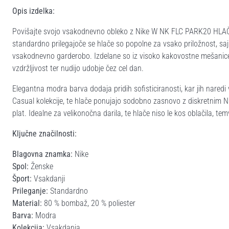
Opis izdelka:
Povišajte svojo vsakodnevno obleko z Nike W NK FLC PARK20 HLAČAMI
standardno prilegajoče se hlače so popolne za vsako priložnost, saj
vsakodnevno garderobo. Izdelane so iz visoko kakovostne mešanice
vzdržljivost ter nudijo udobje čez cel dan.
Elegantna modra barva dodaja pridih sofisticiranosti, kar jih naredi
Casual kolekcije, te hlače ponujajo sodobno zasnovo z diskretnim Nik
plat. Idealne za velikonočna darila, te hlače niso le kos oblačila, tem
Ključne značilnosti:
Blagovna znamka:
Nike
Spol:
Ženske
Šport:
Vsakdanji
Prileganje:
Standardno
Material:
80 % bombaž, 20 % poliester
Barva:
Modra
Kolekcija:
Vsakdanja