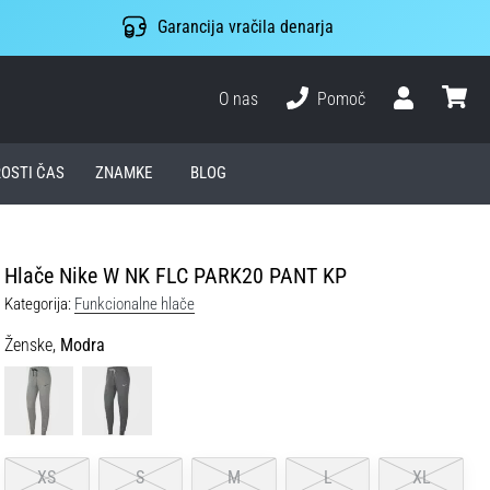
Garancija vračila denarja
O nas
Pomoč
Uporabnik
košari
ROSTI ČAS
ZNAMKE
BLOG
Hlače Nike W NK FLC PARK20 PANT KP
Kategorija:
Funkcionalne hlače
Ženske,
Modra
XS
S
M
L
XL