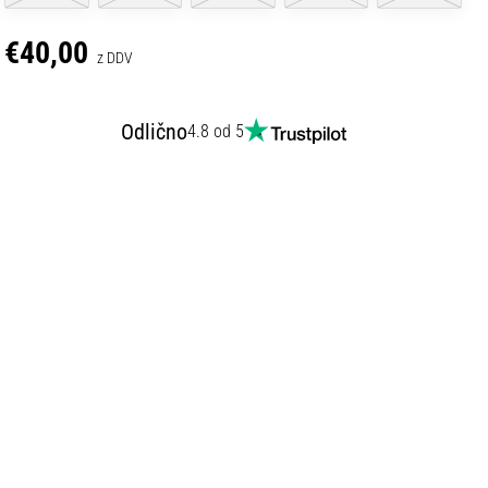
€40,00
z DDV
Odlično
4.8 od 5