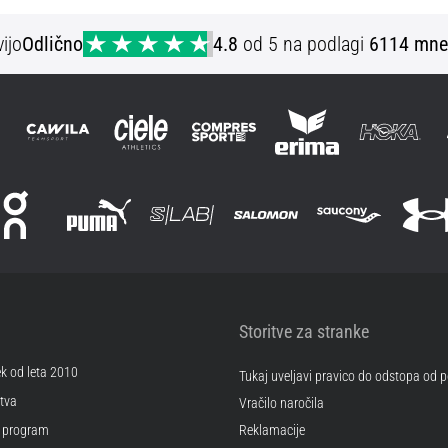
ijo
Odlično
4.8
od 5 na podlagi
6114 mne
Storitve za stranke
ek od leta 2010
Tukaj uveljavi pravico do odstopa od
tva
Vračilo naročila
 program
Reklamacije