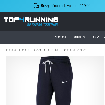
Brezplačna dostava
nad €119,00
Top4Running.si
NOVOSTI
OBUTEV
OBLAČIL
Tekaška oblačila
Funkcionalna oblačila
Funkcionalne hlače