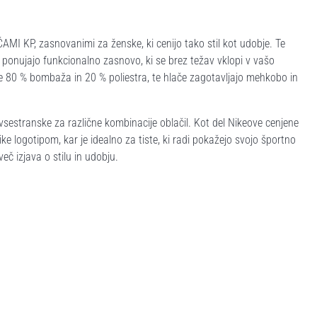
 KP, zasnovanimi za ženske, ki cenijo tako stil kot udobje. Te
 ponujajo funkcionalno zasnovo, ki se brez težav vklopi v vašo
 80 % bombaža in 20 % poliestra, te hlače zagotavljajo mehkobo in
 vsestranske za različne kombinacije oblačil. Kot del Nikeove cenjene
e logotipom, kar je idealno za tiste, ki radi pokažejo svojo športno
več izjava o stilu in udobju.