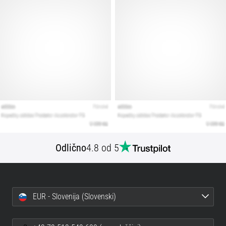
Prikaži
vse
članke
Odlično
4.8 od 5
EUR - Slovenija (Slovenski)