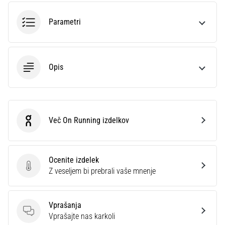
smeri
testira
Parametri
hitrost,
agilnost
in
eksplozivnost
Opis
pri
menjavi
smeri.
Kako…
Več On Running izdelkov
On Running
6. 8. 2026
•
7 min. branja
Ocenite izdelek
Tekaško
Ocenite izdelek
Z veseljem bi prebrali vaše mnenje
koleno:
Vzroki,
zdravljenje
Vprašanja
Vprašanja
Vprašajte nas karkoli
in