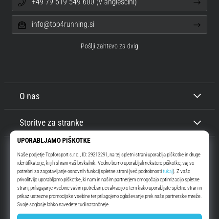
+49 79 519 549 600 (v angleščini)
info@top4running.si
Pošlji zahtevo za dvig
O nas
Storitve za stranke
Top4Running.si
Že več kot 16 let vas motiviramo, da se odpravite ven in tečete. Hitreje. Z
nami. Vsak dan.