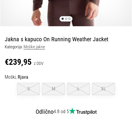
spremembo
smeri
in
beep
test:
Kaj
Jakna s kapuco On Running Weather Jacket
sta
Kategorija:
Moške jakne
in
kako
€239,95
z DDV
ju
izvajamo?
Moški,
Rjava
V
praksi
S
M
L
XL
»shuttle
run«
oziroma
Odlično
4.8 od 5
tek
s
spremembo