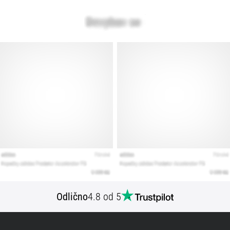
Prikaži
vse
članke
Odlično
4.8 od 5