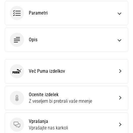
smeri
testira
Parametri
hitrost,
agilnost
in
eksplozivnost
Opis
pri
menjavi
smeri.
Kako…
Več Puma izdelkov
Puma
6. 8. 2026
•
7 min. branja
Ocenite izdelek
Tekaško
Ocenite izdelek
Z veseljem bi prebrali vaše mnenje
koleno:
Vzroki,
zdravljenje
Vprašanja
Vprašanja
Vprašajte nas karkoli
in