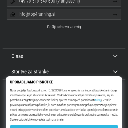
+49 79 519 549 600 (v angleščini)
info@top4running.si
Pošlji zahtevo za dvig
O nas
Storitve za stranke
Top4Running.si
Že več kot 16 let vas motiviramo, da se odpravite ven in tečete. Hitreje. Z
nami. Vsak dan.