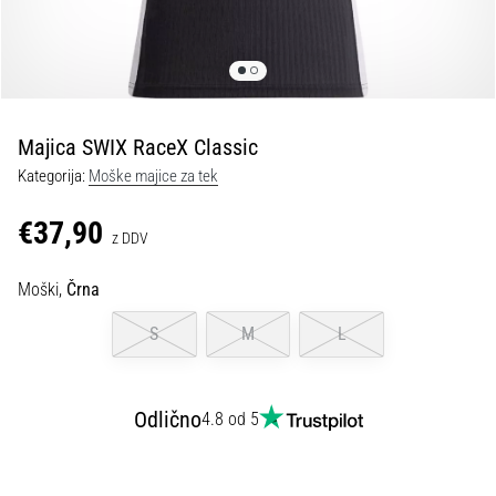
spremembo
smeri
in
beep
test:
Kaj
Majica SWIX RaceX Classic
sta
Kategorija:
Moške majice za tek
in
kako
€37,90
z DDV
ju
izvajamo?
Moški,
Črna
V
praksi
S
M
L
»shuttle
run«
oziroma
Odlično
4.8 od 5
tek
s
spremembo