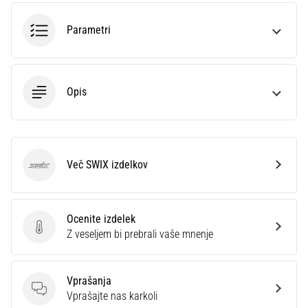
smeri
testira
Parametri
hitrost,
agilnost
in
eksplozivnost
Opis
pri
menjavi
smeri.
Kako…
Več SWIX izdelkov
SWIX
6. 8. 2026
•
7 min. branja
Ocenite izdelek
Tekaško
Ocenite izdelek
Z veseljem bi prebrali vaše mnenje
koleno:
Vzroki,
zdravljenje
Vprašanja
Vprašanja
Vprašajte nas karkoli
in