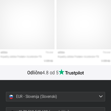
Prikaži
vse
članke
Odlično
4.8 od 5
EUR - Slovenija (Slovenski)