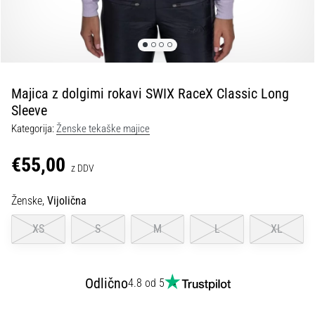
spremembo
smeri
in
beep
test:
Kaj
Majica z dolgimi rokavi SWIX RaceX Classic Long
sta
Sleeve
in
Kategorija:
Ženske tekaške majice
kako
ju
€55,00
z DDV
izvajamo?
V
Ženske,
Vijolična
praksi
»shuttle
XS
S
M
L
XL
run«
oziroma
tek
Odlično
4.8 od 5
s
spremembo