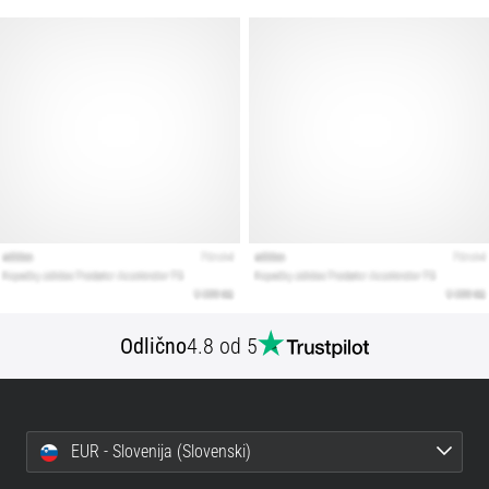
Prikaži
vse
članke
Odlično
4.8 od 5
EUR - Slovenija (Slovenski)