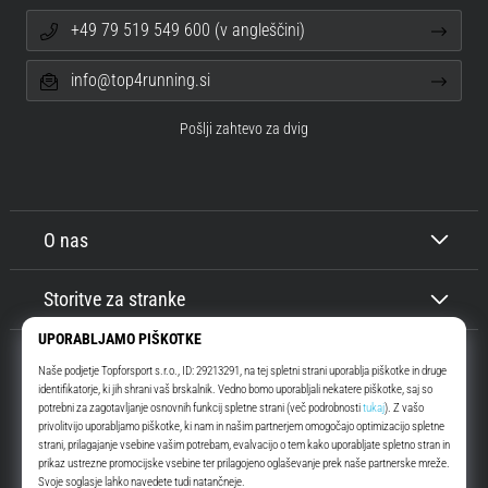
+49 79 519 549 600 (v angleščini)
info@top4running.si
Pošlji zahtevo za dvig
O nas
Storitve za stranke
Top4Running.si
Že več kot 16 let vas motiviramo, da se odpravite ven in tečete. Hitreje. Z
nami. Vsak dan.