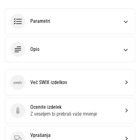
smeri
testira
hitrost,
Parametri
agilnost
in
eksplozivnost
pri
Opis
menjavi
smeri.
Kako…
6. 8. 2026
Več SWIX izdelkov
SWIX
•
7 min. branja
Tekaško
Ocenite izdelek
koleno:
Ocenite izdelek
Z veseljem bi prebrali vaše mnenje
Vzroki,
zdravljenje
in
Vprašanja