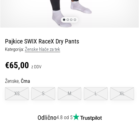
spremembo
smeri
in
beep
test:
Kaj
Pajkice SWIX RaceX Dry Pants
sta
Kategorija:
Ženske hlače za tek
in
kako
€65,00
z DDV
ju
izvajamo?
Ženske,
Črna
V
praksi
XS
S
M
L
XL
»shuttle
run«
oziroma
Odlično
4.8 od 5
tek
s
spremembo