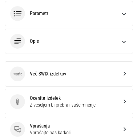
smeri
testira
Parametri
hitrost,
agilnost
in
eksplozivnost
Opis
pri
menjavi
smeri.
Kako…
Več SWIX izdelkov
SWIX
6. 8. 2026
•
7 min. branja
Ocenite izdelek
Tekaško
Ocenite izdelek
Z veseljem bi prebrali vaše mnenje
koleno:
Vzroki,
zdravljenje
Vprašanja
Vprašanja
Vprašajte nas karkoli
in