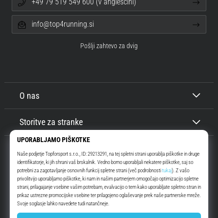
+49 79 519 549 600 (v angleščini)
info@top4running.si
Pošlji zahtevo za dvig
O nas
Storitve za stranke
Top4Running.si
Že več kot 16 let vas motiviramo, da se odpravite ven in tečete. Hitreje. Z
nami. Vsak dan.