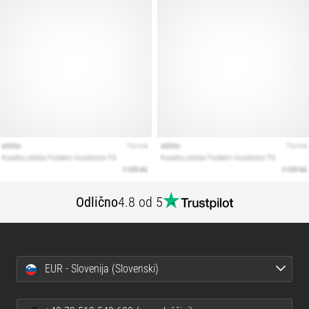
Prikaži
vse
članke
Odlično
4.8 od 5
EUR - Slovenija (Slovenski)