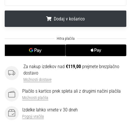
je
plantarni
fasciitis.
Dodaj v košarico
Kakšni…
.
.
.
5. 8. 2026
•
8 min. branja
Ogljikovodikova
Za nakup izdelkov nad
€119,00
prejmete brezplačno
superkompenzacija:
dostavo
Kako
Možnosti dostave
vpliva
Plačilo s kartico prek spleta ali z drugimi načini plačila
na
Možnosti plačila
tekaško
zmogljivost?
Izdelke lahko vrnete v 30 dneh
Pravijo,
Pogoji vračila
da
ogljikovodikova