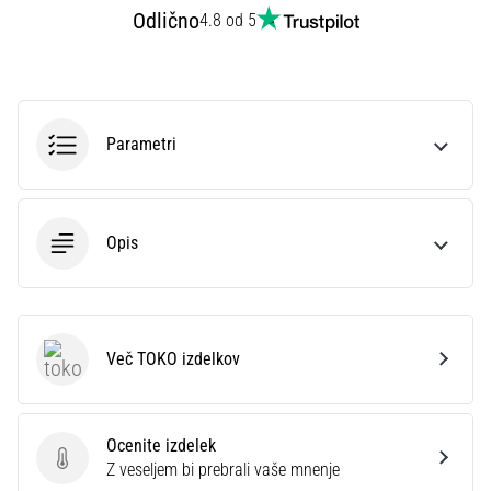
superkompenzacija
Odlično
4.8 od 5
izboljša
vzdržljivost.
Je
to
res?
Parametri
Izvedite,
iz
česa
sestoji…
Opis
Prikaži
vse
članke
Več TOKO izdelkov
TOKO
Ocenite izdelek
Ocenite izdelek
Z veseljem bi prebrali vaše mnenje