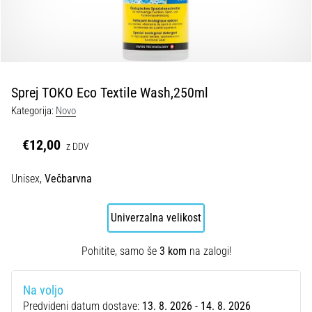
fasciitis:
simptomi,
vzroki
in
zdravljenje
Sprej TOKO Eco Textile Wash,250ml
Vas
Kategorija:
Novo
med
tekom
ali
€12,00
z DDV
po
njem
Unisex,
Večbarvna
ovira
ostra
Univerzalna velikost
bolečina
v
peti?
Pohitite, samo še
3 kom
na zalogi!
Eden
izmed
Na voljo
najpogostejših
Predvideni datum dostave:
13. 8. 2026 - 14. 8. 2026
vzrokov