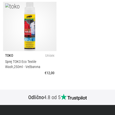
TOKO
Unisex
Sprej TOKO Eco Textile
Wash,250ml
- Večbarvna
€12,00
Odlično
4.8 od 5