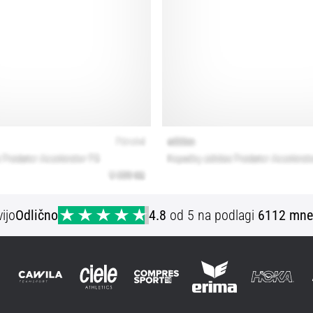
ijo
Odlično
4.8
od 5 na podlagi
6112 mne