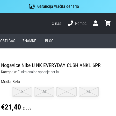
Garancija vračila denarja
O nas
Pomoč
Uporabnik
košari
ROSTI ČAS
ZNAMKE
BLOG
Nogavice Nike U NK EVERYDAY CUSH ANKL 6PR
Kategorija:
Funkcionalno spodnje perilo
Moški,
Bela
S
M
L
XL
€21,40
z DDV