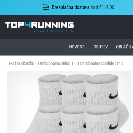
Brezplačna dostava
nad €119,00
Top4Running.si
NOVOSTI
OBUTEV
OBLAČIL
Tekaška oblačila
Funkcionalna oblačila
Funkcionalno spodnje perilo