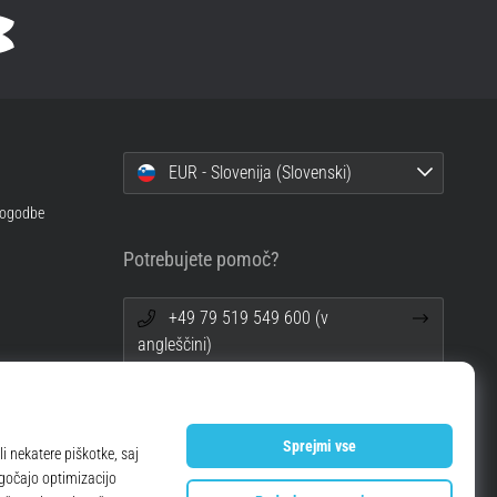
EUR - Slovenija (Slovenski)
 pogodbe
Potrebujete pomoč?
+49 79 519 549 600 (v
angleščini)
info@top4running.si