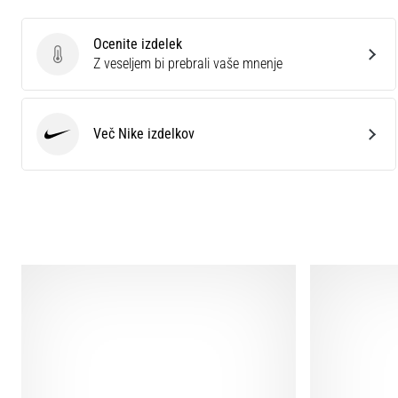
Ocenite izdelek
Ocenite izdelek
Z veseljem bi prebrali vaše mnenje
Več Nike izdelkov
Nike