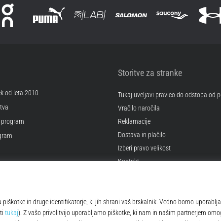
Storitve za stranke
ek od leta 2010
Tukaj uveljavi pravico do odstopa od
tva
Vračilo naročila
 program
Reklamacije
Dostava in plačilo
ogram
Izberi pravo velikost
Kontakt
kotkov
Pogosto zastavljena vprašanja
 poslovanja
Politika zasebnosti