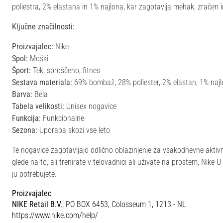
poliestra, 2% elastana in 1% najlona, kar zagotavlja mehak, zračen 
Ključne značilnosti:
Proizvajalec:
Nike
Spol:
Moški
Šport:
Tek, sproščeno, fitnes
Sestava materiala:
69% bombaž, 28% poliester, 2% elastan, 1% najl
Barva:
Bela
Tabela velikosti:
Unisex nogavice
Funkcija:
Funkcionalne
Sezona:
Uporaba skozi vse leto
Te nogavice zagotavljajo odlično oblazinjenje za vsakodnevne aktivn
glede na to, ali trenirate v telovadnici ali uživate na prostem, Nik
ju potrebujete.
Proizvajalec
NIKE Retail B.V.
, PO BOX 6453, Colosseum 1, 1213 - NL
https://www.nike.com/help/