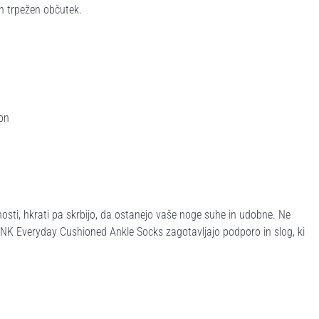
in trpežen občutek.
on
osti, hkrati pa skrbijo, da ostanejo vaše noge suhe in udobne. Ne
e U NK Everyday Cushioned Ankle Socks zagotavljajo podporo in slog, ki