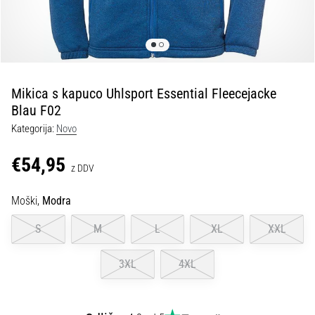
kolenu
med
tekom
in
po
njem
Mikica s kapuco Uhlsport Essential Fleecejacke
Blau F02
Bolečine
v
Kategorija:
Novo
kolenu
bodo
€54,95
z DDV
vsaj
enkrat
Moški,
Modra
v
življenju
S
M
L
XL
XXL
prizadele
vsakega
3XL
4XL
tekača,
bodisi
amaterja
bodisi