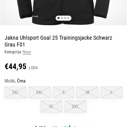
fasciitis:
simptomi,
vzroki
in
zdravljenje
Jakna Uhlsport Goal 25 Trainingsjacke Schwarz
Vas
Grau F01
med
tekom
Kategorija:
Novo
ali
po
€44,95
z DDV
njem
ovira
Moški,
Črna
ostra
bolečina
3XL
4XL
S
M
L
v
peti?
XL
XXL
Eden
izmed
najpogostejših
vzrokov