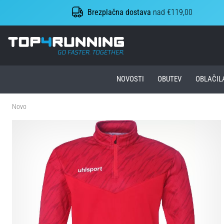
Brezplačna dostava
nad €119,00
Top4Running.si
NOVOSTI
OBUTEV
OBLAČIL
Novo