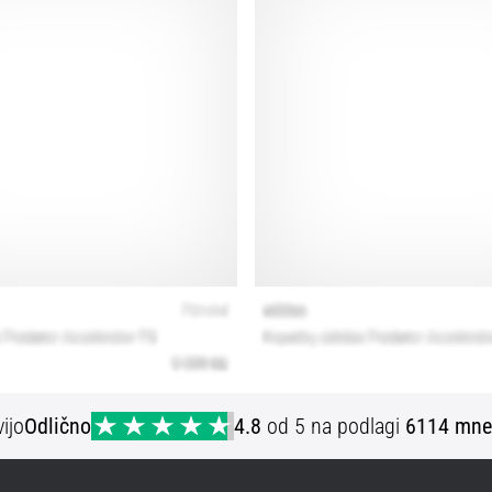
ijo
Odlično
4.8
od 5 na podlagi
6114 mne