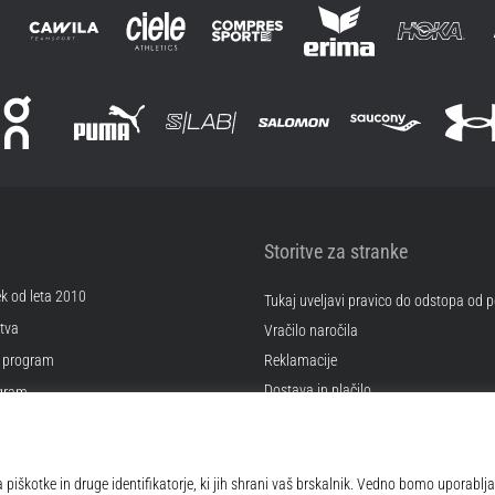
Storitve za stranke
ek od leta 2010
Tukaj uveljavi pravico do odstopa od
tva
Vračilo naročila
 program
Reklamacije
Dostava in plačilo
ogram
Izberi pravo velikost
Kontakt
kotkov
Pogosto zastavljena vprašanja
 poslovanja