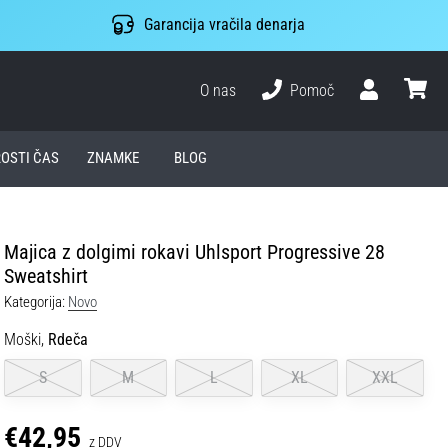
Garancija vračila denarja
O nas
Pomoč
Uporabnik
košari
ROSTI ČAS
ZNAMKE
BLOG
Majica z dolgimi rokavi Uhlsport Progressive 28
Sweatshirt
Kategorija:
Novo
Moški,
Rdeča
S
M
L
XL
XXL
€42,95
z DDV