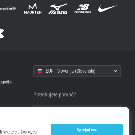
EUR - Slovenija (Slovenski)
 pogodbe
Potrebujete pomoč?
+49 79 519 549 600 (v
angleščini)
info@top4running.si