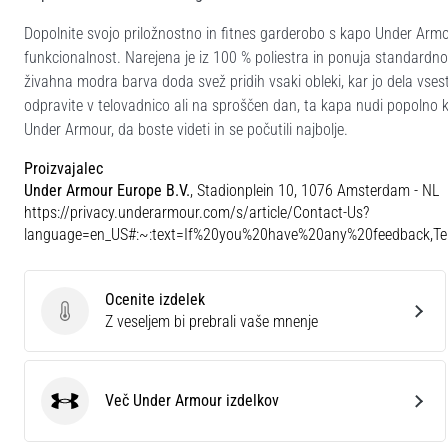
Dopolnite svojo priložnostno in fitnes garderobo s kapo Under Armou
funkcionalnost. Narejena je iz 100 % poliestra in ponuja standardno 
živahna modra barva doda svež pridih vsaki obleki, kar jo dela vsest
odpravite v telovadnico ali na sproščen dan, ta kapa nudi popolno k
Under Armour, da boste videti in se počutili najbolje.
Proizvajalec
Under Armour Europe B.V.
, Stadionplein 10, 1076 Amsterdam - NL
https://privacy.underarmour.com/s/article/Contact-Us?
language=en_US#:~:text=If%20you%20have%20any%20feedback,
Ocenite izdelek
Ocenite izdelek
Z veseljem bi prebrali vaše mnenje
Več Under Armour izdelkov
Under Armour