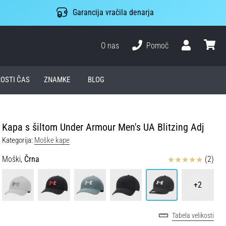
Garancija vračila denarja
O nas
Pomoč
Uporabnik
košari
ROSTI ČAS
ZNAMKE
BLOG
Kapa s šiltom Under Armour Men's UA Blitzing Adj
Kategorija:
Moške kape
Ocena izdelka
Moški,
Črna
(2)
+2
Tabela velikosti