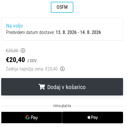
OSFM
Na voljo
Predvideni datum dostave:
13. 8. 2026 - 14. 8. 2026
€25,00
€20,40
z DDV
Zadnja najnižja cena:
€20,40
Dodaj v košarico
.
.
.