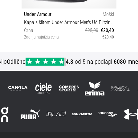
Under Armour
Moški
Kapa s šiltom Under Armour Men's UA Blitzing Adj
Črna
€25,00
€20,40
Zadnja najnižja cena
€20,40
OSFM
ijo
Odlično
4.8
od 5 na podlagi
6080 mne