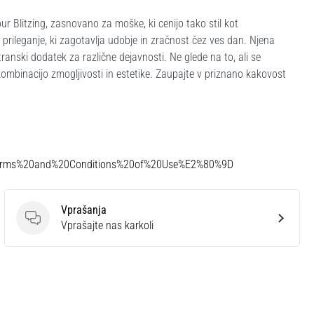
r Blitzing, zasnovano za moške, ki cenijo tako stil kot
prileganje, ki zagotavlja udobje in zračnost čez ves dan. Njena
ranski dodatek za različne dejavnosti. Ne glede na to, ali se
ombinacijo zmogljivosti in estetike. Zaupajte v priznano kakovost
Terms%20and%20Conditions%20of%20Use%E2%80%9D
Vprašanja
Vprašanja
Vprašajte nas karkoli