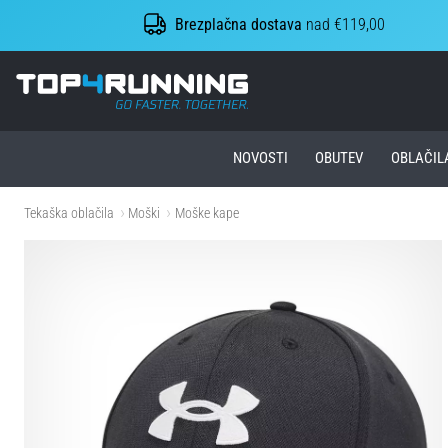
Brezplačna dostava
nad €119,00
Top4Running.si
NOVOSTI
OBUTEV
OBLAČIL
Tekaška oblačila
Moški
Moške kape