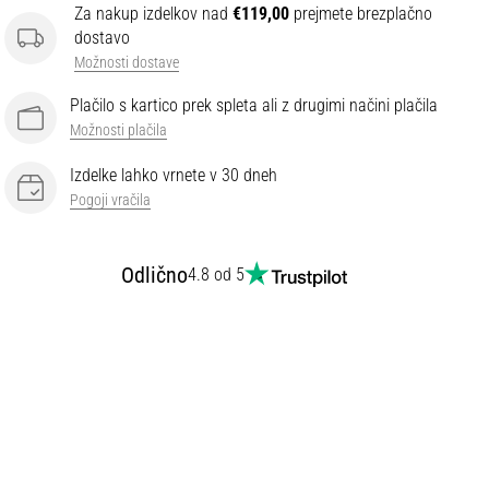
Za nakup izdelkov nad
€119,00
prejmete brezplačno
dostavo
Možnosti dostave
Plačilo s kartico prek spleta ali z drugimi načini plačila
Možnosti plačila
Izdelke lahko vrnete v 30 dneh
Pogoji vračila
Odlično
4.8 od 5