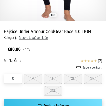
Vzroki,
zdravljenje
in
preventiva
Tekaško
Pajkice Under Armour ColdGear Base 4.0 TIGHT
koleno,
znano
Kategorija:
Moške tekaške hlače
tudi
kot
€80,00
z DDV
sindrom
iliotibialnega
Ocena izdelka
Moški,
Črna
(2)
traktusa
(ITBS),
Tabela velikosti
je
zelo
S
M
L
XL
XXL
pogosta
zdravstvena
3XL
težava,
s
katero
Dodaj v košarico