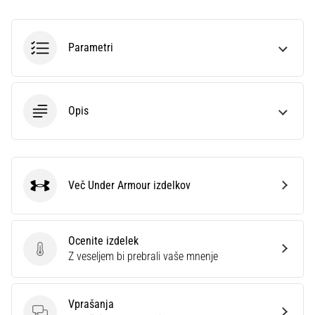
blaženjem?
Odkrijte
tekaške
Parametri
copate
z
blaženjem
za
cesto
Opis
in
trail…
Več Under Armour izdelkov
Prikaži
Under Armour
vse
članke
Ocenite izdelek
Ocenite izdelek
Z veseljem bi prebrali vaše mnenje
Vprašanja