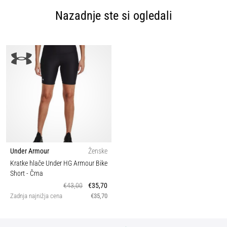
Nazadnje ste si ogledali
Under Armour
Ženske
Kratke hlače Under HG Armour Bike
Short
- Črna
€43,00
€35,70
Zadnja najnižja cena
€35,70