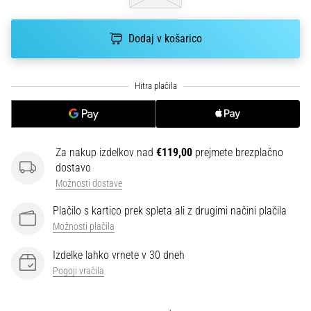
smeri
testira
hitrost,
Dodaj v košarico
agilnost
in
eksplozivnost
pri
menjavi
smeri.
Kako…
Za nakup izdelkov nad
€119,00
prejmete brezplačno
dostavo
6. 8. 2026
Možnosti dostave
•
Plačilo s kartico prek spleta ali z drugimi načini plačila
7 min. branja
Možnosti plačila
Tekaško
koleno:
Izdelke lahko vrnete v 30 dneh
Vzroki,
Pogoji vračila
zdravljenje
in