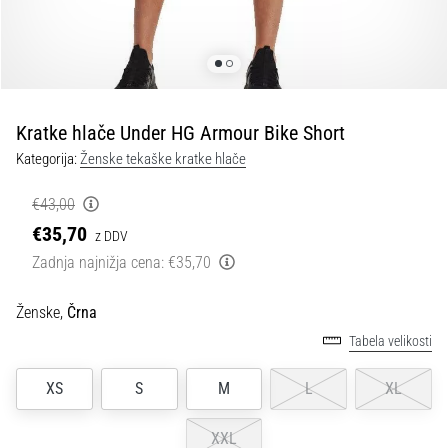
spremembo
smeri
in
beep
test:
Kaj
Kratke hlače Under HG Armour Bike Short
sta
Kategorija:
Ženske tekaške kratke hlače
in
kako
€43,00
ju
€35,70
z DDV
izvajamo?
Zadnja najnižja cena:
€35,70
V
praksi
Ženske,
Črna
»shuttle
Tabela velikosti
run«
oziroma
tek
XS
S
M
L
XL
s
spremembo
XXL