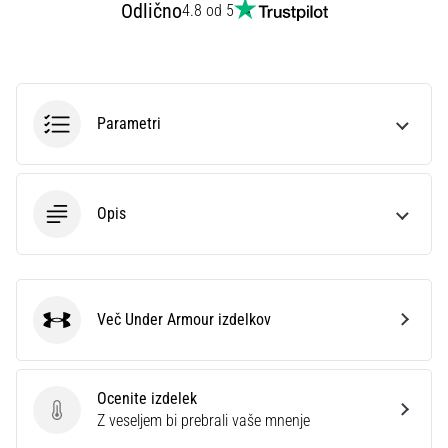
preventiva
Odlično
4.8 od 5
Tekaško
koleno,
znano
tudi
Parametri
kot
sindrom
iliotibialnega
traktusa
Opis
(ITBS),
je
zelo
pogosta
zdravstvena
Več Under Armour izdelkov
težava,
Under Armour
s
katero
se…
Ocenite izdelek
Ocenite izdelek
Z veseljem bi prebrali vaše mnenje