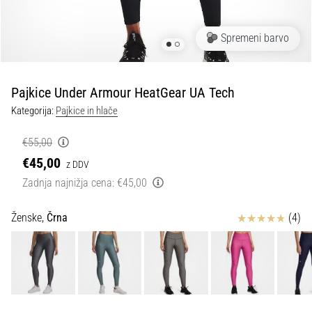
spremembo
smeri
in
Spremeni barvo
beep
test:
Kaj
Pajkice Under Armour HeatGear UA Tech
sta
Kategorija:
Pajkice in hlače
in
kako
€55,00
ju
€45,00
z DDV
izvajamo?
Zadnja najnižja cena:
€45,00
V
praksi
Ocena izdelka
Ženske,
Črna
(4)
»shuttle
run«
oziroma
tek
s
spremembo