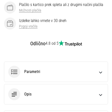
preventiva
Plačilo s kartico prek spleta ali z drugimi načini plačila
Tekaško
Možnosti plačila
koleno,
Izdelke lahko vrnete v 30 dneh
znano
tudi
Pogoji vračila
kot
sindrom
Odlično
iliotibialnega
4.8 od 5
traktusa
(ITBS),
je
zelo
pogosta
Parametri
zdravstvena
težava,
s
katero
Opis
se…