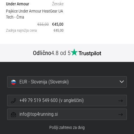
Under Armour
Ženske
Pajkice Under Armour HeatGear UA
Tech
- Črna
€55,00
€45,00
Zadnja najnižja cena
€45,00
Odlično
4.8 od 5
EUR - Slovenija (Slovenski)
+49 79 519 549 600 (v angleščini)
info@top4running.si
Pošlji zahtevo za dvig