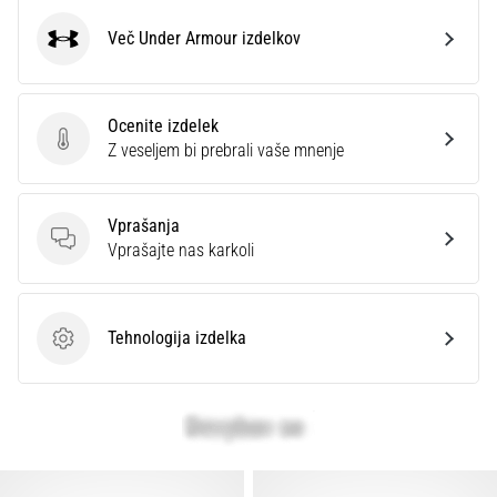
Prikaži
Več Under Armour izdelkov
vse
Under Armour
članke
Ocenite izdelek
Ocenite izdelek
Z veseljem bi prebrali vaše mnenje
Vprašanja
Vprašanja
Vprašajte nas karkoli
Tehnologija izdelka
Tehnologija izdelka