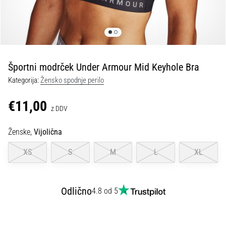
spremembo
smeri
in
beep
test:
Kaj
Športni modrček Under Armour Mid Keyhole Bra
sta
Kategorija:
Žensko spodnje perilo
in
kako
€11,00
z DDV
ju
izvajamo?
Ženske,
Vijolična
V
praksi
XS
S
M
L
XL
»shuttle
run«
oziroma
Odlično
4.8 od 5
tek
s
spremembo