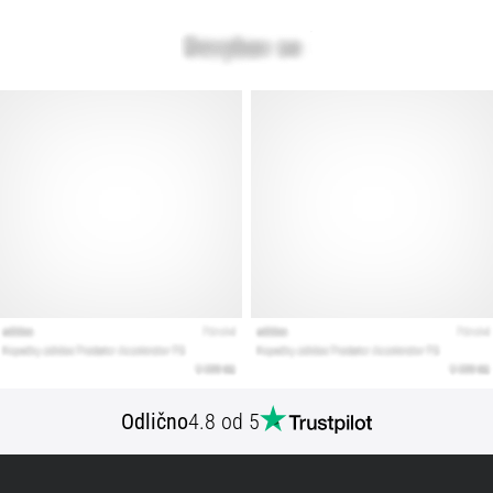
Prikaži
vse
članke
Odlično
4.8 od 5