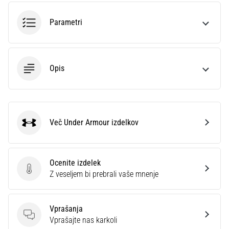
smeri
testira
Parametri
hitrost,
agilnost
in
eksplozivnost
Opis
pri
menjavi
smeri.
Kako…
Več Under Armour izdelkov
Under Armour
6. 8. 2026
•
7 min. branja
Ocenite izdelek
Tekaško
Ocenite izdelek
Z veseljem bi prebrali vaše mnenje
koleno:
Vzroki,
zdravljenje
Vprašanja
Vprašanja
Vprašajte nas karkoli
in