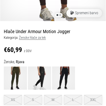
spremembo
smeri
in
Spremeni barvo
beep
test:
Kaj
Hlače Under Armour Motion Jogger
sta
Kategorija:
Ženske hlače za tek
in
kako
€60,99
z DDV
ju
izvajamo?
Ženske,
Rjava
V
praksi
»shuttle
run«
oziroma
tek
s
XS
S
M
L
XXL
spremembo