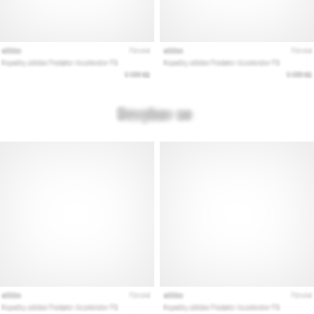
Prikaži
vse
članke