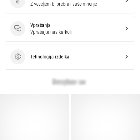
preventiva
Ocenite izdelek
Z veseljem bi prebrali vaše mnenje
Tekaško
koleno,
Vprašanja
znano
Vprašanja
Vprašajte nas karkoli
tudi
kot
sindrom
iliotibialnega
Tehnologija izdelka
Tehnologija izdelka
traktusa
(ITBS),
je
zelo
pogosta
zdravstvena
težava,
s
katero
se…